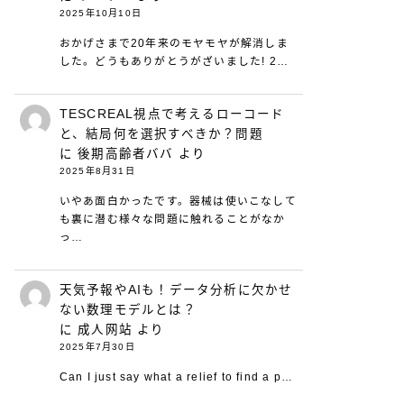
2025年10月10日
おかげさまで20年来のモヤモヤが解消しま
した。どうもありがとうがざいました! 2…
TESCREAL視点で考えるローコード
と、結局何を選択すべきか？問題
に
後期高齢者ババ
より
2025年8月31日
いやあ面白かったです。器械は使いこなして
も裏に潜む様々な問題に触れることがなか
っ…
天気予報やAIも！データ分析に欠かせ
ない数理モデルとは？
に
成人网站
より
2025年7月30日
Can I just say what a relief to find a p…