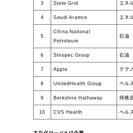
3
State Grid
エネ
4
Saudi Aramco
エネ
China National
5
石油
Petroleum
6
Sinopec Group
石油
7
Apple
テク
8
UnitedHealth Group
ヘル
9
Berkshire Hathaway
持株
10
CVS Health
ヘル