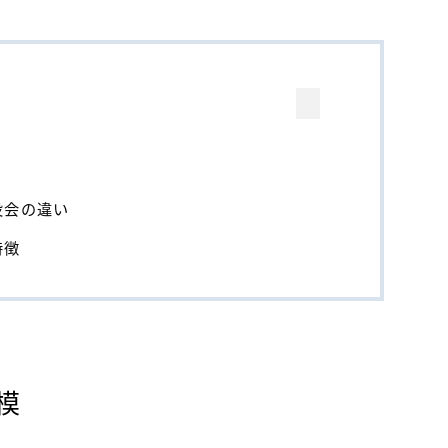
役会の違い
特徴
模