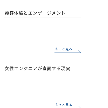
顧客体験とエンゲージメント
「イン・ザ・メガチャー
チ」で読む推し文化の作為
と消費の物語
もっと見る
女性エンジニアが直面する現実
優秀な女性エンジニアを増
やすことが今後のITビジネ
ス成功の鍵
もっと見る