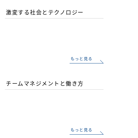
激変する社会とテクノロジー
AIが書いたコードは誰の責
任か？企業が直面するガバ
ナンスの空白
もっと見る
チームマネジメントと働き方
AI時代の人材育成戦略-新
人エンジニアの教育投資は
本当に無駄か？
もっと見る