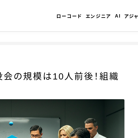
AI
ローコード
エンジニア
アジ
ローコード
会の規模は10人前後！組織
エンジニア
AI
アジャイル
テクノロジー