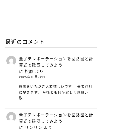
リープリーパーのリニュー
アルについて（26年6月）
2026.06.08
お知らせ
最近のコメント
量子テレポーテーションを回路図と計
算式で確認してみよう
に
松原
より
2025年10月22日
感想をいただき大変嬉しいです！ 著者冥利
に尽きます。 今後とも何卒宜しくお願い
致…
量子テレポーテーションを回路図と計
算式で確認してみよう
に
リンリン
より