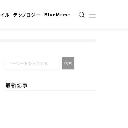
BlueMeme
ャイル
テクノロジー
検索
最新記事
エネルギー危機とAI時代の
リモートワーク-コロナ禍
との違いとは？
2026.06.25
働き方と仕事術