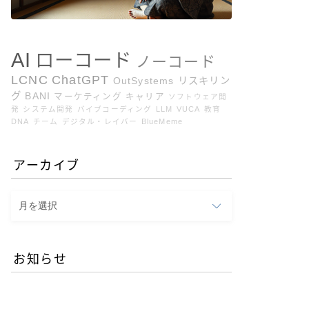
AI
ローコード
ノーコード
LCNC
ChatGPT
OutSystems
リスキリン
グ
BANI
マーケティング
キャリア
ソフトウェア開
発
システム開発
バイブコーディング
LLM
VUCA
教育
DNA
チーム
デジタル・レイバー
BlueMeme
アーカイブ
ア
ー
カ
イ
お知らせ
ブ