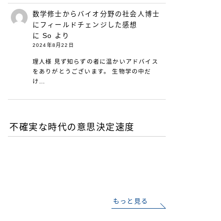
数学修士からバイオ分野の社会人博士
にフィールドチェンジした感想
に
So
より
2024年8月22日
理人様 見ず知らずの者に温かいアドバイス
をありがとうございます。 生物学の中だ
け…
不確実な時代の意思決定速度
DXが陥る最適化の罠-あな
たの組織は何を測定し、見
落としているか
もっと見る