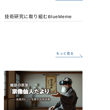
技術研究に取り組むBlueMeme
「ヒグマ風のツキノワグ
マ」は交雑種？ゲノム解析
が示す歴史的真実
もっと見る