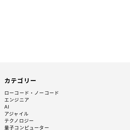
人に相談できず反省ばかりしてた自分が、経験して少
し気付いたのは
2023.12.23
働き方と仕事術
カテゴリー
ローコード・ノーコード
エンジニア
AI
アジャイル
テクノロジー
量子コンピューター