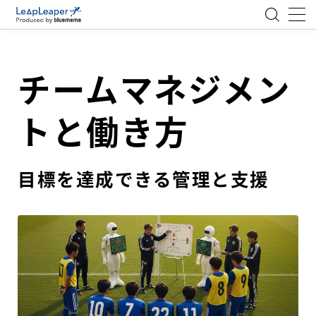
MENU
チームマネジメン
ローコード
トと働き方
エンジニア
AI
目標を達成できる管理と支援
アジャイル
テクノロジー
BlueMeme