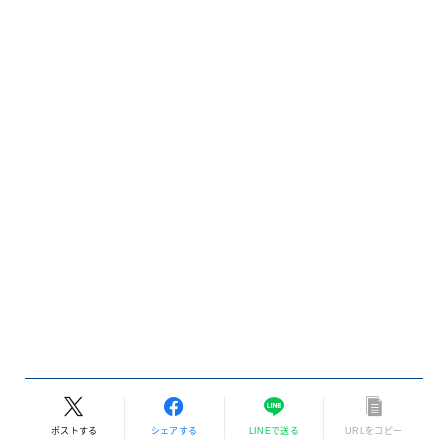
ソフトウェア開発未経験のデザイナーが
IT企業に入って3年経った
レゴを使ったプログラミング学習は未経
験者にもいい-DJ Tokinaga 6
監視はイヤvs支援はいる…Z世代が抱く
抑圧的管理への嫌悪と改善
ポストする
シェアする
LINEで送る
URLをコピー