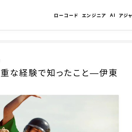
AI
ローコード
エンジニア
アジ
ローコード
術
貴重な経験で知ったこと―伊東
エンジニア
AI
アジャイル
テクノロジー