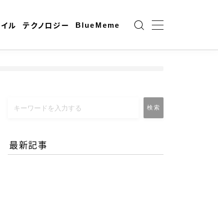
BlueMeme
ャイル
テクノロジー
検索
最新記事
エネルギー危機とAI時代の
リモートワーク-コロナ禍
との違いとは？
2026.06.25
働き方と仕事術