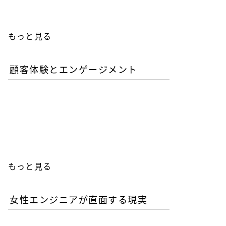
もっと見る
顧客体験とエンゲージメント
「イン・ザ・メガチャー
チ」で読む推し文化の作為
と消費の物語
もっと見る
女性エンジニアが直面する現実