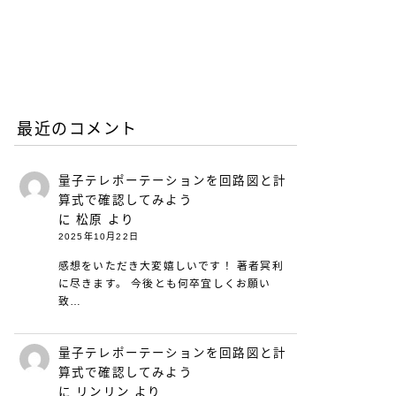
リープリーパーのリニュー
アルについて（26年6月）
2026.06.08
お知らせ
最近のコメント
量子テレポーテーションを回路図と計
算式で確認してみよう
に
松原
より
2025年10月22日
感想をいただき大変嬉しいです！ 著者冥利
に尽きます。 今後とも何卒宜しくお願い
致…
量子テレポーテーションを回路図と計
算式で確認してみよう
に
リンリン
より