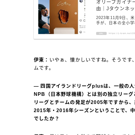
オリーブガイナ
由｜Jタウンネ
2023年11月9
手が、日本の全小学校
https://j-town.net/
URL
伊東：
いやぁ、懐かしいですね。そうです
ムです。
― 四国アイランドリーグplusは、一般
NPB（日本野球機構）とは別の独立リー
リーグとチームの発足が2005年ですから
2015年・2016年シーズンということで
でしたか？