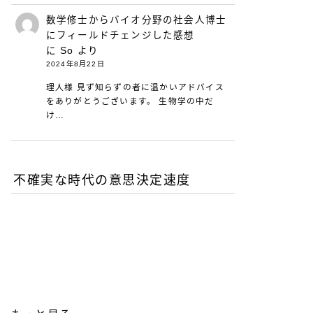
数学修士からバイオ分野の社会人博士
にフィールドチェンジした感想
に
So
より
2024年8月22日
理人様 見ず知らずの者に温かいアドバイス
をありがとうございます。 生物学の中だ
け…
不確実な時代の意思決定速度
DXが陥る最適化の罠-あな
たの組織は何を測定し、見
落としているか