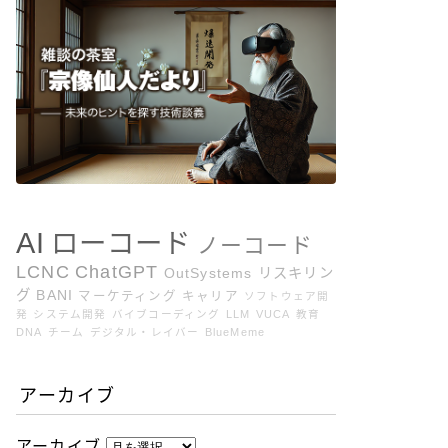
AI
ローコード
ノーコード
LCNC
ChatGPT
OutSystems
リスキリン
グ
BANI
マーケティング
キャリア
ソフトウェア開
発
システム開発
バイブコーディング
LLM
VUCA
教育
DNA
チーム
デジタル・レイバー
BlueMeme
アーカイブ
アーカイブ