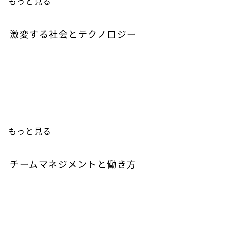
もっと見る
激変する社会とテクノロジー
AIが書いたコードは誰の責
任か？企業が直面するガバ
ナンスの空白
もっと見る
チームマネジメントと働き方
AI時代の人材育成戦略-新
人エンジニアの教育投資は
本当に無駄か？