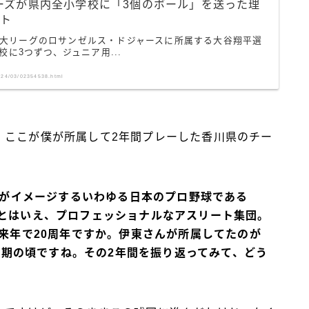
ーズが県内全小学校に「3個のボール」を送った理
ット
日、米大リーグのロサンゼルス・ドジャースに所属する大谷翔平選
に3つずつ、ジュニア用...
2024/03/02354538.html
、ここが僕が所属して2年間プレーした香川県のチー
の人がイメージするいわゆる日本のプロ野球である
グとはいえ、プロフェッショナルなアスリート集団。
、来年で20周年ですか。伊東さんが所属してたのが
、中期の頃ですね。その2年間を振り返ってみて、どう