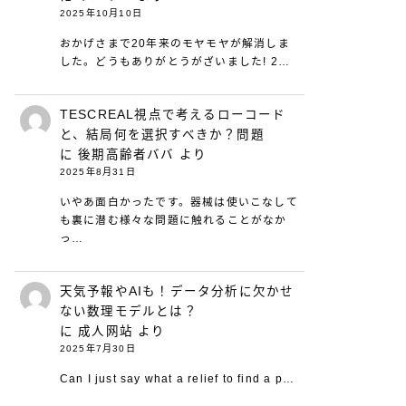
2025年10月10日
おかげさまで20年来のモヤモヤが解消しま
した。どうもありがとうがざいました! 2…
TESCREAL視点で考えるローコード
と、結局何を選択すべきか？問題
に
後期高齢者ババ
より
2025年8月31日
いやあ面白かったです。器械は使いこなして
も裏に潜む様々な問題に触れることがなか
っ…
天気予報やAIも！データ分析に欠かせ
ない数理モデルとは？
に
成人网站
より
2025年7月30日
Can I just say what a relief to find a p…