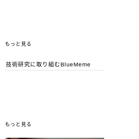
優秀な女性エンジニアを増
やすことが今後のITビジネ
ス成功の鍵
もっと見る
技術研究に取り組むBlueMeme
「ヒグマ風のツキノワグ
マ」は交雑種？ゲノム解析
が示す歴史的真実
もっと見る