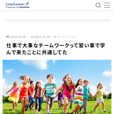
MENU
ローコード
2023.12.06
2024.12.25
働き方と仕事術
仕事で大事なチームワークって習い事で学
エンジニア
んで来たことに共通してた
AI
アジャイル
テクノロジー
BlueMeme