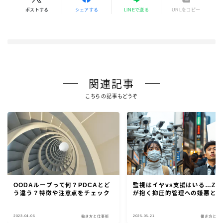
ポストする
シェアする
LINEで送る
URLをコピー
関連記事
こちらの記事もどうぞ
OODAループって何？PDCAとど
監視はイヤvs支援はいる…Z世
う違う？特徴や注意点をチェック
が抱く抑圧的管理への嫌悪と
2023.04.06
2025.05.21
働き方と仕事術
働き方と仕