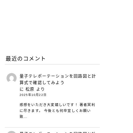
との違いとは？
2026.06.25
働き方と仕事術
リープリーパーのリニュー
アルについて（26年6月）
2026.06.08
お知らせ
最近のコメント
量子テレポーテーションを回路図と計
算式で確認してみよう
に
松原
より
2025年10月22日
感想をいただき大変嬉しいです！ 著者冥利
に尽きます。 今後とも何卒宜しくお願い
致…