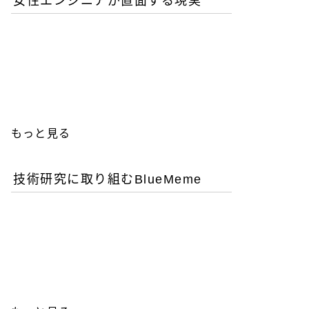
女性エンジニアが直面する現実
優秀な女性エンジニアを増
やすことが今後のITビジネ
ス成功の鍵
もっと見る
技術研究に取り組むBlueMeme
「ヒグマ風のツキノワグ
マ」は交雑種？ゲノム解析
が示す歴史的真実