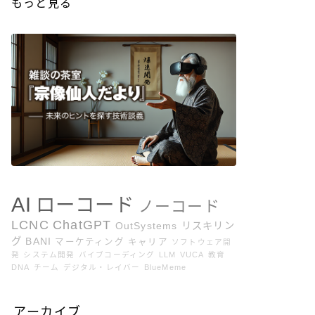
もっと見る
AI
ローコード
ノーコード
LCNC
ChatGPT
OutSystems
リスキリン
グ
BANI
マーケティング
キャリア
ソフトウェア開
発
システム開発
バイブコーディング
LLM
VUCA
教育
DNA
チーム
デジタル・レイバー
BlueMeme
アーカイブ