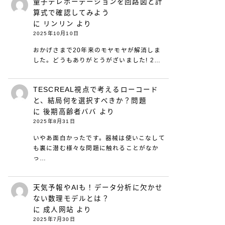
量子テレポーテーションを回路図と計
算式で確認してみよう
に
リンリン
より
2025年10月10日
おかげさまで20年来のモヤモヤが解消しま
した。どうもありがとうがざいました! 2…
TESCREAL視点で考えるローコード
と、結局何を選択すべきか？問題
に
後期高齢者ババ
より
2025年8月31日
いやあ面白かったです。器械は使いこなして
も裏に潜む様々な問題に触れることがなか
っ…
天気予報やAIも！データ分析に欠かせ
ない数理モデルとは？
に
成人网站
より
2025年7月30日