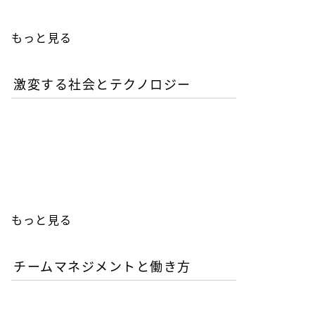
もっと見る
激変する社会とテクノロジー
AIが書いたコードは誰の責
任か？企業が直面するガバ
ナンスの空白
もっと見る
チームマネジメントと働き方
AI時代の人材育成戦略-新