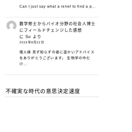
Can I just say what a relief to find a p…
数学修士からバイオ分野の社会人博士
にフィールドチェンジした感想
に
So
より
2024年8月22日
理人様 見ず知らずの者に温かいアドバイス
をありがとうございます。 生物学の中だ
け…
不確実な時代の意思決定速度
DXが陥る最適化の罠-あな
たの組織は何を測定し、見
落としているか