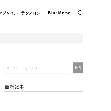
BlueMeme
アジャイル
テクノロジー
検索
最新記事
エネルギー危機とAI時代の
リモートワーク-コロナ禍