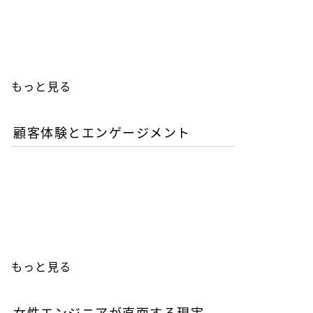
人エンジニアの教育投資は
本当に無駄か？
もっと見る
顧客体験とエンゲージメント
「イン・ザ・メガチャー
チ」で読む推し文化の作為
と消費の物語
もっと見る