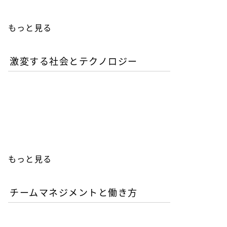
もっと見る
激変する社会とテクノロジー
AIが書いたコードは誰の責
任か？企業が直面するガバ
ナンスの空白
もっと見る
チームマネジメントと働き方
AI時代の人材育成戦略-新