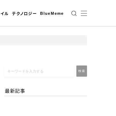
BlueMeme
ャイル
テクノロジー
検索
最新記事
エネルギー危機とAI時代の
リモートワーク-コロナ禍