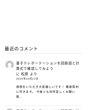
との違いとは？
2026.06.25
働き方と仕事術
リープリーパーのリニュー
アルについて（26年6月）
2026.06.08
お知らせ
最近のコメント
量子テレポーテーションを回路図と計
算式で確認してみよう
に
松原
より
2025年10月22日
感想をいただき大変嬉しいです！ 著者冥利
に尽きます。 今後とも何卒宜しくお願い
致…