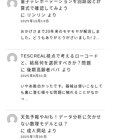
量子テレポーテーションを回路図と計
算式で確認してみよう
に
リンリン
より
2025年10月10日
おかげさまで20年来のモヤモヤが解消しま
した。どうもありがとうがざいました! 2…
TESCREAL視点で考えるローコード
と、結局何を選択すべきか？問題
に
後期高齢者ババ
より
2025年8月31日
いやあ面白かったです。器械は使いこなして
も裏に潜む様々な問題に触れることがなか
っ…
天気予報やAIも！データ分析に欠かせ
ない数理モデルとは？
に
成人网站
より
2025年7月30日