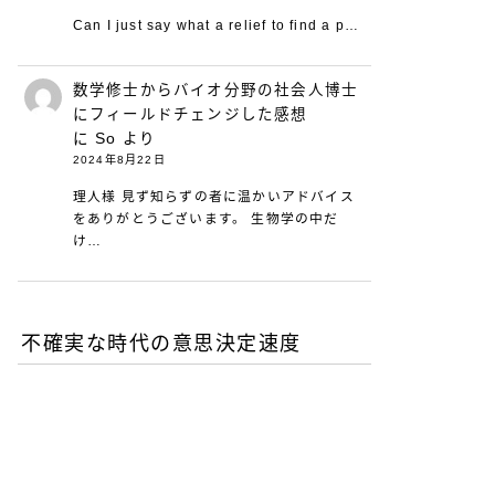
Can I just say what a relief to find a p…
数学修士からバイオ分野の社会人博士
にフィールドチェンジした感想
に
So
より
2024年8月22日
理人様 見ず知らずの者に温かいアドバイス
をありがとうございます。 生物学の中だ
け…
不確実な時代の意思決定速度
DXが陥る最適化の罠-あな
たの組織は何を測定し、見
落としているか