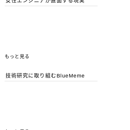
女性エンジニアが直面する現実
優秀な女性エンジニアを増
やすことが今後のITビジネ
ス成功の鍵
もっと見る
技術研究に取り組むBlueMeme
「ヒグマ風のツキノワグ
マ」は交雑種？ゲノム解析
が示す歴史的真実