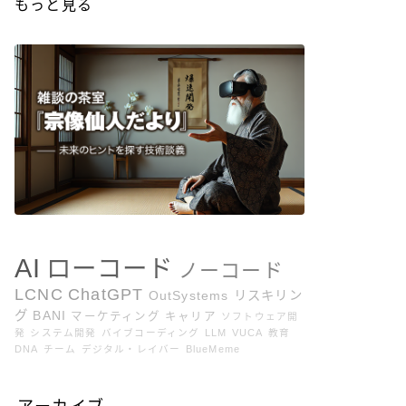
もっと見る
AI
ローコード
ノーコード
LCNC
ChatGPT
OutSystems
リスキリン
グ
BANI
マーケティング
キャリア
ソフトウェア開
発
システム開発
バイブコーディング
LLM
VUCA
教育
DNA
チーム
デジタル・レイバー
BlueMeme