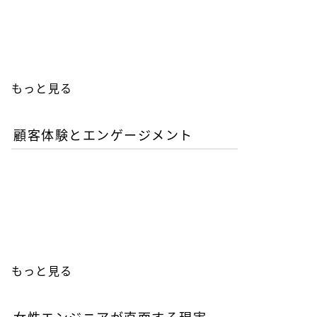
人エンジニアの教育投資は
本当に無駄か？
もっと見る
顧客体験とエンゲージメント
「イン・ザ・メガチャー
チ」で読む推し文化の作為
と消費の物語
もっと見る