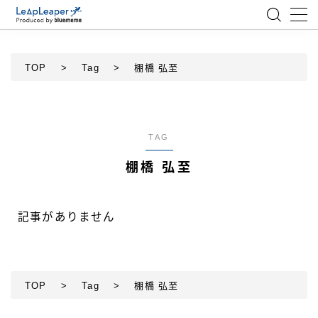
MENU
TOP
>
Tag
>
棚橋 弘至
ローコード
エンジニア
TAG
棚橋 弘至
AI
アジャイル
記事がありません
テクノロジー
TOP
>
Tag
>
棚橋 弘至
BlueMeme