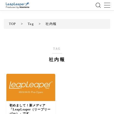
MENU
TOP
>
Tag
>
社内報
ローコード
エンジニア
TAG
社内報
AI
アジャイル
テクノロジー
BlueMeme
初めまして！新メディア
「LeapLeaper（リープリー
パー）」です