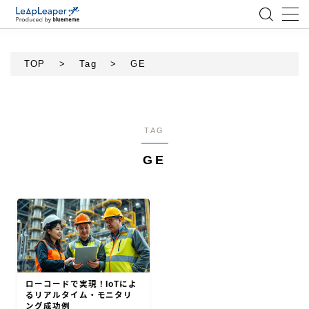
MENU
TOP
>
Tag
>
GE
ローコード
エンジニア
TAG
GE
AI
アジャイル
テクノロジー
BlueMeme
ローコードで実現！IoTによ
るリアルタイム・モニタリ
ング成功例