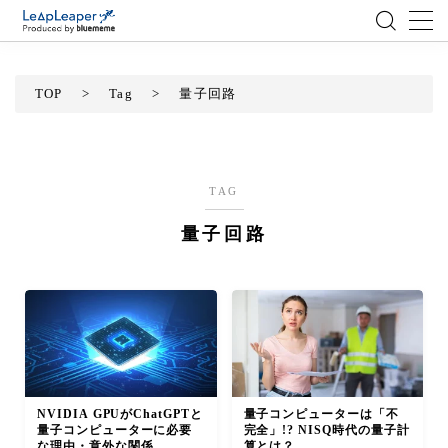
MENU
TOP
>
Tag
>
量子回路
ローコード
エンジニア
TAG
量子回路
AI
アジャイル
テクノロジー
BlueMeme
NVIDIA GPUがChatGPTと
量子コンピューターは「不
量子コンピューターに必要
完全」!? NISQ時代の量子計
な理由・意外な関係
算とは？