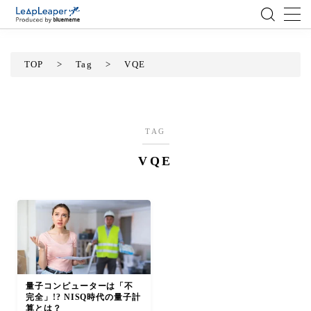
MENU
TOP
>
Tag
>
VQE
ローコード
エンジニア
TAG
VQE
AI
アジャイル
テクノロジー
BlueMeme
量子コンピューターは「不
完全」!? NISQ時代の量子計
算とは？