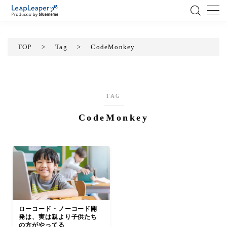
MENU
TOP
>
Tag
>
CodeMonkey
ローコード
エンジニア
TAG
CodeMonkey
AI
アジャイル
テクノロジー
BlueMeme
ローコード・ノーコード開
発は、実は親より子供たち
の方がやってる