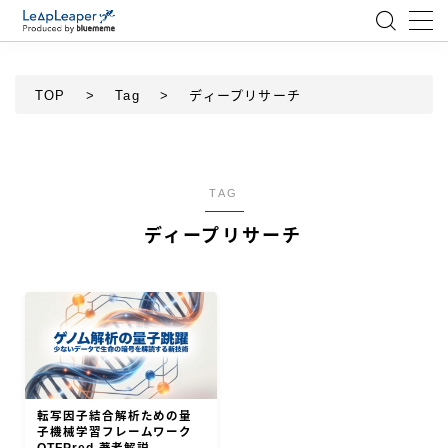
MENU
TOP
>
Tag
>
ディープリサーチ
ローコード
エンジニア
TAG
ディープリサーチ
AI
アジャイル
テクノロジー
BlueMeme
転写因子結合解析ための量
子機械学習フレームワーク