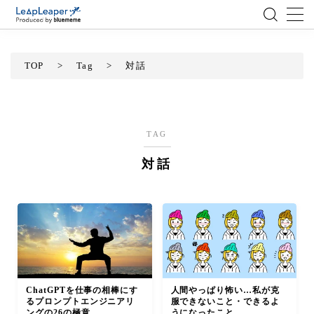
MENU
TOP
>
Tag
>
対話
ローコード
エンジニア
TAG
対話
AI
アジャイル
テクノロジー
BlueMeme
ChatGPTを仕事の相棒にす
人間やっぱり怖い…私が克
るプロンプトエンジニアリ
服できないこと・できるよ
ングの26の極意
うになったこと