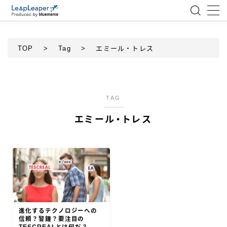
MENU
TOP
>
Tag
>
エミール・トレス
ローコード
エンジニア
TAG
エミール・トレス
AI
アジャイル
テクノロジー
BlueMeme
進化するテクノロジーへの
信頼？警鐘？要注目の