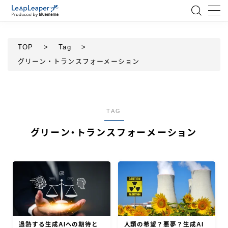
MENU
TOP
>
Tag
>
グリーン・トランスフォーメーション
ローコード
エンジニア
TAG
AI
グリーン・トランスフォーメーション
アジャイル
テクノロジー
BlueMeme
過熱する生成AIへの期待と
人類の希望？悪夢？生成AI