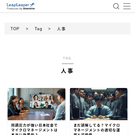
MENU
TOP
>
Tag
>
人事
ローコード
エンジニア
TAG
人事
AI
アジャイル
テクノロジー
BlueMeme
同調圧力が強い日本社会で
まだ誤解してる？マイクロ
マイクロマネージメントは
マネージメントの適切な運