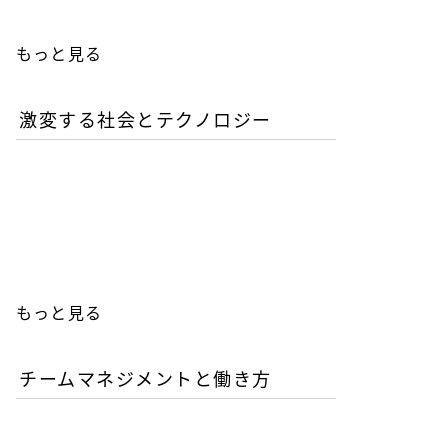
もっと見る
激変する社会とテクノロジー
AIが書いたコードは誰の責
任か？企業が直面するガバ
ナンスの空白
もっと見る
チームマネジメントと働き方
AI時代の人材育成戦略-新