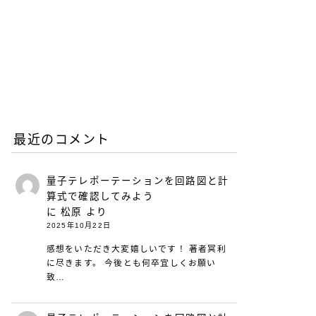
との違いとは？
2026.06.25
働き方と仕事術
リープリーパーのリニュー
アルについて（26年6月）
2026.06.08
お知らせ
最近のコメント
量子テレポーテーションを回路図と計
算式で確認してみよう
に
松原
より
2025年10月22日
感想をいただき大変嬉しいです！ 著者冥利
に尽きます。 今後とも何卒宜しくお願い
致…