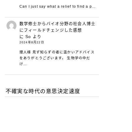
Can I just say what a relief to find a p…
数学修士からバイオ分野の社会人博士
にフィールドチェンジした感想
に
So
より
2024年8月22日
理人様 見ず知らずの者に温かいアドバイス
をありがとうございます。 生物学の中だ
け…
不確実な時代の意思決定速度
DXが陥る最適化の罠-あな
たの組織は何を測定し、見
落としているか