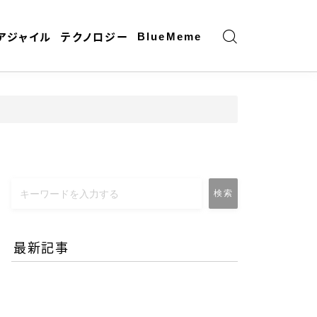
BlueMeme
アジャイル
テクノロジー
検索
最新記事
エネルギー危機とAI時代の
リモートワーク-コロナ禍