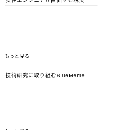
女性エンジニアが直面する現実
優秀な女性エンジニアを増
やすことが今後のITビジネ
ス成功の鍵
もっと見る
技術研究に取り組むBlueMeme
「ヒグマ風のツキノワグ
マ」は交雑種？ゲノム解析
が示す歴史的真実