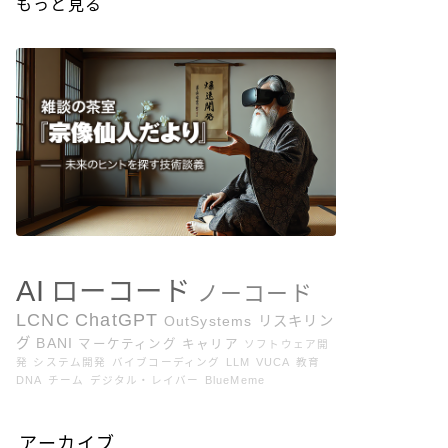
もっと見る
AI
ローコード
ノーコード
LCNC
ChatGPT
OutSystems
リスキリン
グ
BANI
マーケティング
キャリア
ソフトウェア開
発
システム開発
バイブコーディング
LLM
VUCA
教育
DNA
チーム
デジタル・レイバー
BlueMeme
アーカイブ