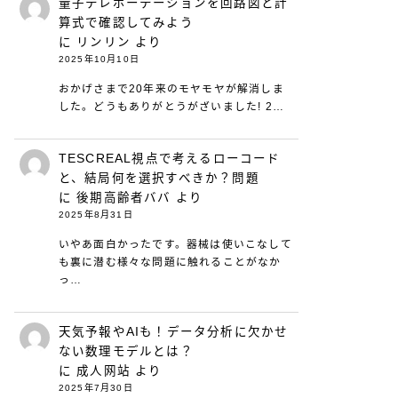
量子テレポーテーションを回路図と計
算式で確認してみよう
に
リンリン
より
2025年10月10日
おかげさまで20年来のモヤモヤが解消しま
した。どうもありがとうがざいました! 2…
TESCREAL視点で考えるローコード
と、結局何を選択すべきか？問題
に
後期高齢者ババ
より
2025年8月31日
いやあ面白かったです。器械は使いこなして
も裏に潜む様々な問題に触れることがなか
っ…
天気予報やAIも！データ分析に欠かせ
ない数理モデルとは？
に
成人网站
より
2025年7月30日