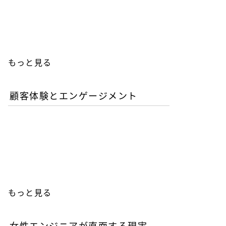
人エンジニアの教育投資は
本当に無駄か？
もっと見る
顧客体験とエンゲージメント
「イン・ザ・メガチャー
チ」で読む推し文化の作為
と消費の物語
もっと見る