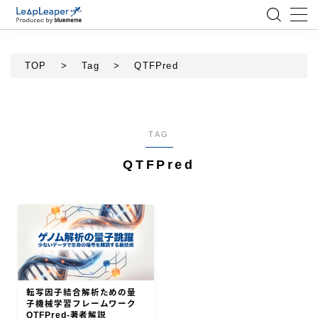
MENU
TOP
>
Tag
>
QTFPred
ローコード
エンジニア
TAG
QTFPred
AI
アジャイル
テクノロジー
BlueMeme
転写因子結合解析ための量
子機械学習フレームワーク
QTFPred-著者解説