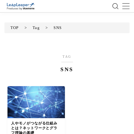
MENU
TOP
>
Tag
>
SNS
ローコード
エンジニア
TAG
SNS
AI
アジャイル
テクノロジー
BlueMeme
人やモノがつながる仕組み
とは？ネットワークとグラ
フ理論の基礎