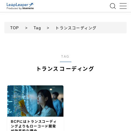
MENU
TOP
>
Tag
>
トランスコーディング
ローコード
エンジニア
TAG
トランスコーディング
AI
アジャイル
テクノロジー
BlueMeme
BCPにはトランスコーディ
ングよりもローコード開発