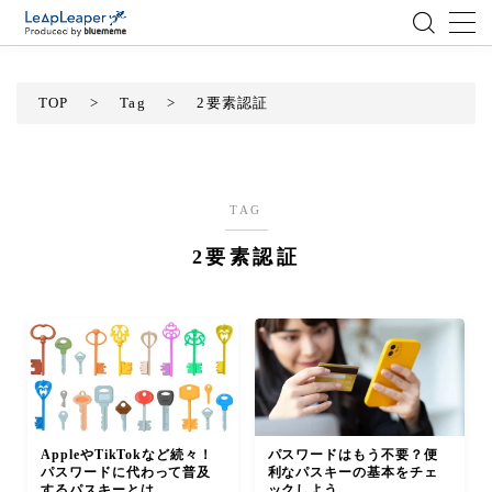
MENU
TOP
>
Tag
>
2要素認証
ローコード
エンジニア
TAG
2要素認証
AI
アジャイル
テクノロジー
BlueMeme
AppleやTikTokなど続々！
パスワードはもう不要？便
パスワードに代わって普及
利なパスキーの基本をチェ
するパスキーとは
ックしよう