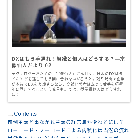
DXはもう手遅れ！組織と個人はどうする？―宗
像仙人だより 02
テクノロジーおたくの「宗像仙人」さん曰く、日本のDXはタ
イミングを逃してもう間に合わないだろうと。残り時間で企業
が本気でDXを実践するなら、高齢経営者は去って若手を積極
的に登用すべしという発言も。では、従業員個人はどうすれ
ば？
Contents
前例主義と事なかれ主義の経営層が変わるには？
ローコード・ノーコードによる内製化は当然の流れ