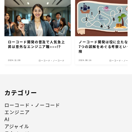
ローコード開発の普及で人気急上
ノーコード開発は役に立たない
昇は意外なエンジニア職○○○!?
7つの誤解をめぐる考察という
険
2024.11.08
2024.08.16
ローコード・ノーコード
ローコード・ノーコ
カテゴリー
Follow Me
ローコード・ノーコード
エンジニア
AI
アジャイル