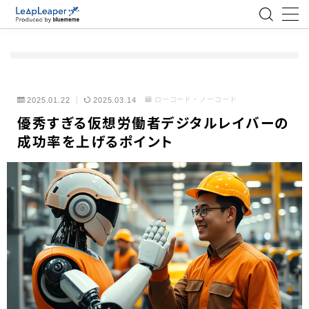
MENU
ローコード
2025.01.22
2025.03.14
ローコード・ノーコード
優秀すぎる仮想労働者デジタルレイバーの
エンジニア
成功率を上げるポイント
AI
アジャイル
テクノロジー
BlueMeme