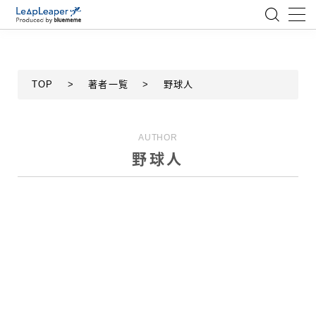
MENU
TOP
>
著者一覧
>
野球人
ローコード
エンジニア
AUTHOR
野球人
AI
アジャイル
テクノロジー
BlueMeme