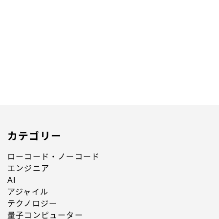
球界の常識を変えた大谷翔平選手から、野球ファンが
学んだこと
2023.05.01
カルチャー
カテゴリー
ローコード・ノーコード
エンジニア
AI
アジャイル
テクノロジー
量子コンピューター