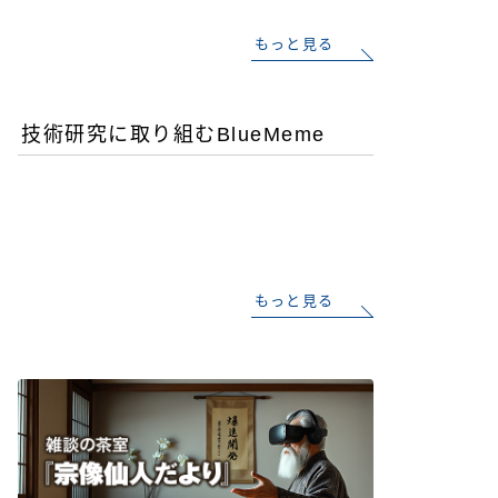
もっと見る
技術研究に取り組むBlueMeme
「ヒグマ風のツキノワグ
マ」は交雑種？ゲノム解析
が示す歴史的真実
もっと見る