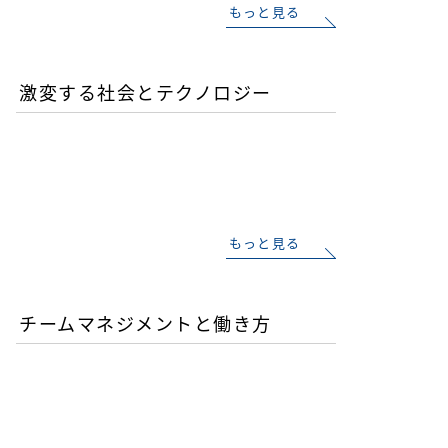
もっと見る
激変する社会とテクノロジー
AIが書いたコードは誰の責
任か？企業が直面するガバ
ナンスの空白
もっと見る
チームマネジメントと働き方
AI時代の人材育成戦略-新
人エンジニアの教育投資は
本当に無駄か？