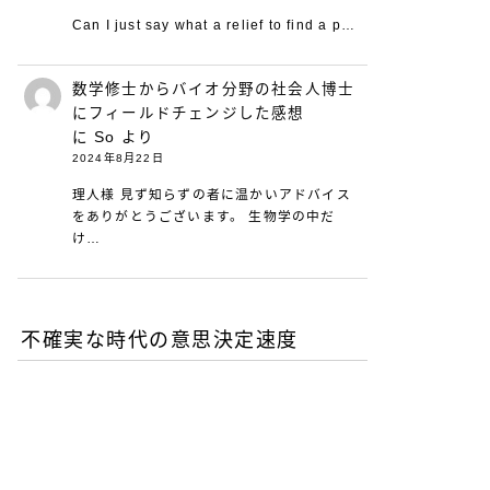
Can I just say what a relief to find a p…
数学修士からバイオ分野の社会人博士
にフィールドチェンジした感想
に
So
より
2024年8月22日
理人様 見ず知らずの者に温かいアドバイス
をありがとうございます。 生物学の中だ
け…
不確実な時代の意思決定速度
DXが陥る最適化の罠-あな
たの組織は何を測定し、見
落としているか