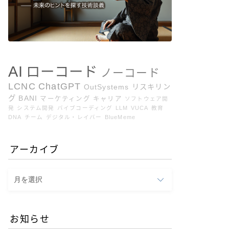
AI
ローコード
ノーコード
LCNC
ChatGPT
OutSystems
リスキリン
グ
BANI
マーケティング
キャリア
ソフトウェア開
発
システム開発
バイブコーディング
LLM
VUCA
教育
DNA
チーム
デジタル・レイバー
BlueMeme
アーカイブ
ア
ー
カ
イ
お知らせ
ブ