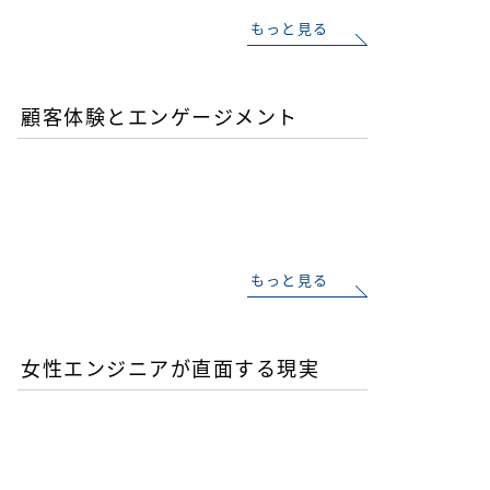
もっと見る
顧客体験とエンゲージメント
「イン・ザ・メガチャー
チ」で読む推し文化の作為
と消費の物語
もっと見る
女性エンジニアが直面する現実
優秀な女性エンジニアを増
やすことが今後のITビジネ
ス成功の鍵