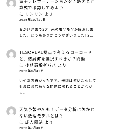
量子テレポーテーションを回路図と計
算式で確認してみよう
に
リンリン
より
2025年10月10日
おかげさまで20年来のモヤモヤが解消しま
した。どうもありがとうがざいました! 2…
TESCREAL視点で考えるローコード
と、結局何を選択すべきか？問題
に
後期高齢者ババ
より
2025年8月31日
いやあ面白かったです。器械は使いこなして
も裏に潜む様々な問題に触れることがなか
っ…
天気予報やAIも！データ分析に欠かせ
ない数理モデルとは？
に
成人网站
より
2025年7月30日