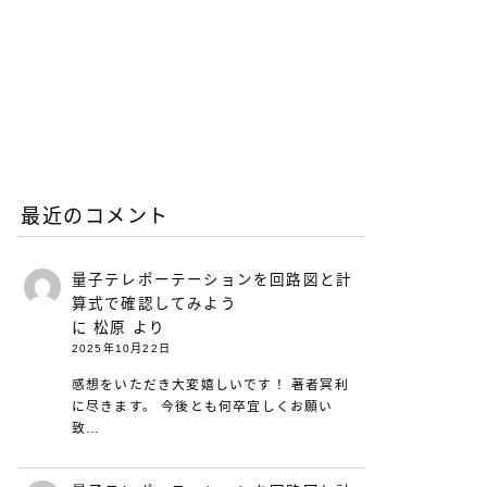
との違いとは？
2026.06.25
働き方と仕事術
リープリーパーのリニュー
アルについて（26年6月）
2026.06.08
お知らせ
最近のコメント
量子テレポーテーションを回路図と計
算式で確認してみよう
に
松原
より
2025年10月22日
感想をいただき大変嬉しいです！ 著者冥利
に尽きます。 今後とも何卒宜しくお願い
致…