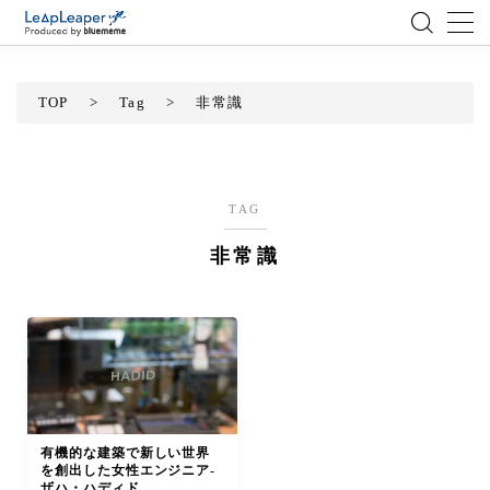
MENU
TOP
>
Tag
>
非常識
ローコード
エンジニア
TAG
非常識
AI
アジャイル
テクノロジー
BlueMeme
有機的な建築で新しい世界
を創出した女性エンジニア-
ザハ・ハディド