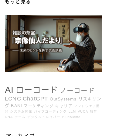
もっと見る
AI
ローコード
ノーコード
LCNC
ChatGPT
OutSystems
リスキリン
グ
BANI
マーケティング
キャリア
ソフトウェア開
発
システム開発
バイブコーディング
LLM
VUCA
教育
DNA
チーム
デジタル・レイバー
BlueMeme