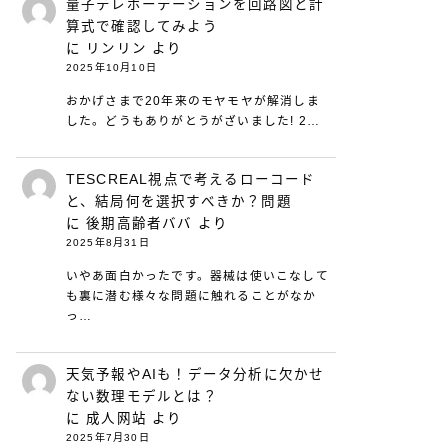
量子テレポーテーションを回路図と計
算式で確認してみよう
に
リンリン
より
2025年10月10日
おかげさまで20年来のモヤモヤが解消しま
した。どうもありがとうがざいました! 2…
TESCREAL視点で考えるローコード
と、結局何を選択すべきか？問題
に
後期高齢者ババ
より
2025年8月31日
いやあ面白かったです。器械は使いこなして
も裏に潜む様々な問題に触れることがなか
っ…
天気予報やAIも！データ分析に欠かせ
ない数理モデルとは？
に
成人网站
より
2025年7月30日