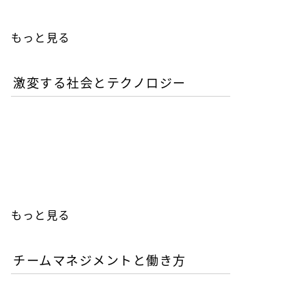
もっと見る
激変する社会とテクノロジー
AIが書いたコードは誰の責
任か？企業が直面するガバ
ナンスの空白
もっと見る
チームマネジメントと働き方
AI時代の人材育成戦略-新