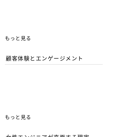
人エンジニアの教育投資は
本当に無駄か？
もっと見る
顧客体験とエンゲージメント
「イン・ザ・メガチャー
チ」で読む推し文化の作為
と消費の物語
もっと見る