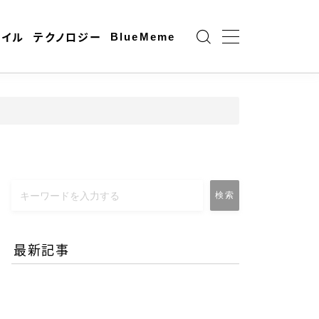
BlueMeme
ャイル
テクノロジー
検索
最新記事
エネルギー危機とAI時代の
リモートワーク-コロナ禍