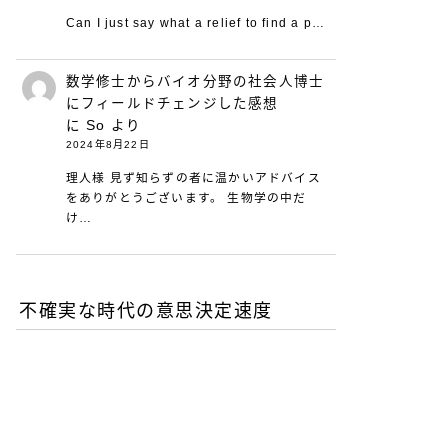
Can I just say what a relief to find a p…
数学修士からバイオ分野の社会人博士
にフィールドチェンジした感想
に
So
より
2024年8月22日
理人様 見ず知らずの者に温かいアドバイス
をありがとうございます。 生物学の中だ
け…
不確実な時代の意思決定速度
DXが陥る最適化の罠-あな
たの組織は何を測定し、見
落としているか