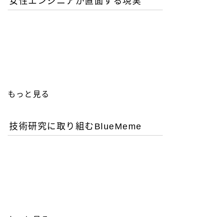
女性エンジニアが直面する現実
優秀な女性エンジニアを増
やすことが今後のITビジネ
ス成功の鍵
もっと見る
技術研究に取り組むBlueMeme
「ヒグマ風のツキノワグ
マ」は交雑種？ゲノム解析
が示す歴史的真実