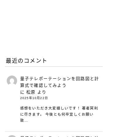
との違いとは？
2026.06.25
働き方と仕事術
リープリーパーのリニュー
アルについて（26年6月）
2026.06.08
お知らせ
最近のコメント
量子テレポーテーションを回路図と計
算式で確認してみよう
に
松原
より
2025年10月22日
感想をいただき大変嬉しいです！ 著者冥利
に尽きます。 今後とも何卒宜しくお願い
致…