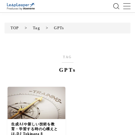
MENU
TOP
>
Tag
>
GPTs
ローコード
エンジニア
TAG
GPTs
AI
アジャイル
テクノロジー
BlueMeme
生成AIや新しい技術を教
育・学習する時の心構えと
は-DJ Tokinaga 8