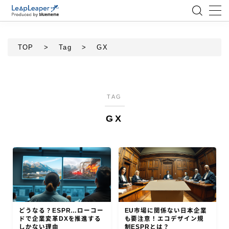
MENU
TOP
>
Tag
>
GX
ローコード
エンジニア
TAG
GX
AI
アジャイル
テクノロジー
BlueMeme
どうなる？ESPR…ローコー
EU市場に関係ない日本企業
ドで企業変革DXを推進する
も要注意！エコデザイン規
しかない理由
制ESPRとは？