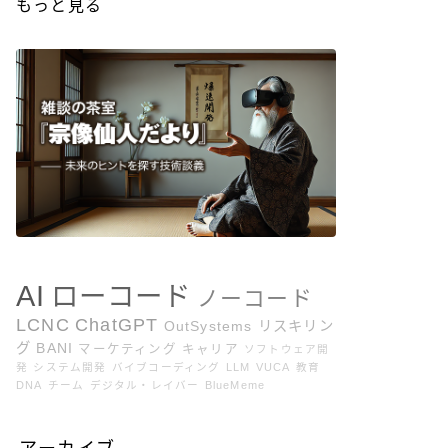
もっと見る
AI
ローコード
ノーコード
LCNC
ChatGPT
OutSystems
リスキリン
グ
BANI
マーケティング
キャリア
ソフトウェア開
発
システム開発
バイブコーディング
LLM
VUCA
教育
DNA
チーム
デジタル・レイバー
BlueMeme