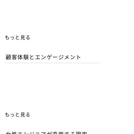
人エンジニアの教育投資は
本当に無駄か？
もっと見る
顧客体験とエンゲージメント
「イン・ザ・メガチャー
チ」で読む推し文化の作為
と消費の物語
もっと見る