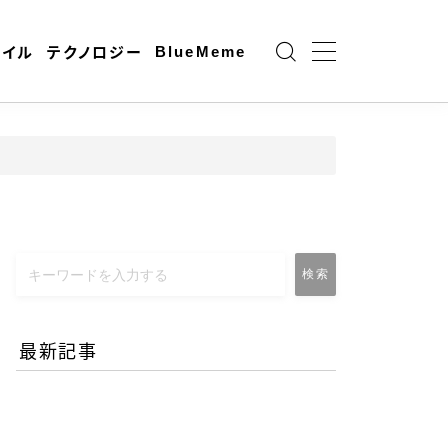
BlueMeme
ャイル
テクノロジー
検索
最新記事
エネルギー危機とAI時代の
リモートワーク-コロナ禍