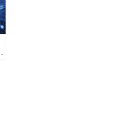
BlueMeme
ジー