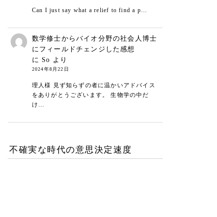
Can I just say what a relief to find a p…
数学修士からバイオ分野の社会人博士
にフィールドチェンジした感想
に
So
より
2024年8月22日
理人様 見ず知らずの者に温かいアドバイス
をありがとうございます。 生物学の中だ
け…
不確実な時代の意思決定速度
DXが陥る最適化の罠-あな
たの組織は何を測定し、見
落としているか