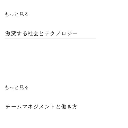
もっと見る
激変する社会とテクノロジー
AIが書いたコードは誰の
責任か？企業が直面するガ
バナンスの空白
もっと見る
チームマネジメントと働き方
AI時代の人材育成戦略-新