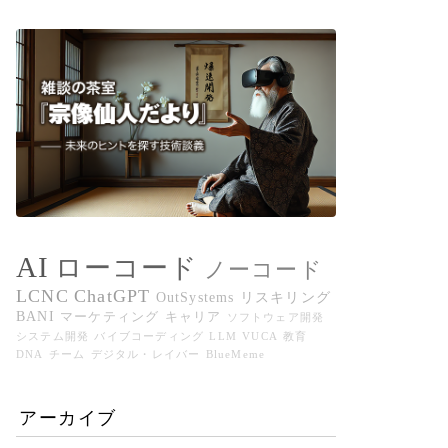
AI
ローコード
ノーコード
LCNC
ChatGPT
OutSystems
リスキリング
BANI
マーケティング
キャリア
ソフトウェア開発
システム開発
バイブコーディング
LLM
VUCA
教育
DNA
チーム
デジタル・レイバー
BlueMeme
アーカイブ