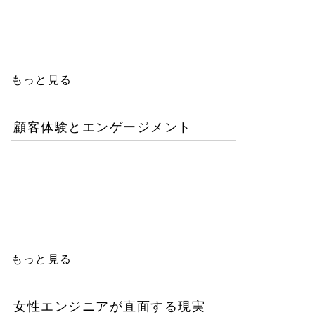
人エンジニアの教育投資は
本当に無駄か？
もっと見る
顧客体験とエンゲージメント
「イン・ザ・メガチャー
チ」で読む推し文化の作為
と消費の物語
もっと見る
女性エンジニアが直面する現実