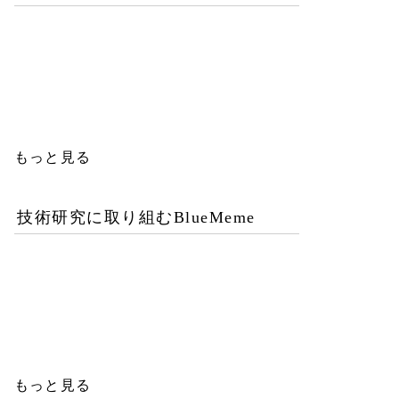
優秀な女性エンジニアを増
やすことが今後のITビジネ
ス成功の鍵
もっと見る
技術研究に取り組むBlueMeme
「ヒグマ風のツキノワグ
マ」は交雑種？ゲノム解析
が示す歴史的真実
もっと見る