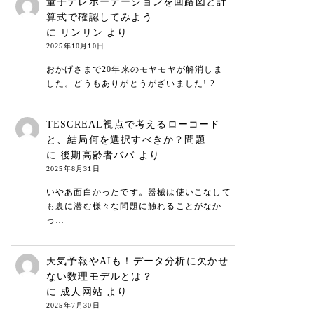
量子テレポーテーションを回路図と計
算式で確認してみよう
に
リンリン
より
2025年10月10日
おかげさまで20年来のモヤモヤが解消しま
した。どうもありがとうがざいました! 2…
TESCREAL視点で考えるローコード
と、結局何を選択すべきか？問題
に
後期高齢者ババ
より
2025年8月31日
いやあ面白かったです。器械は使いこなして
も裏に潜む様々な問題に触れることがなか
っ…
天気予報やAIも！データ分析に欠かせ
ない数理モデルとは？
に
成人网站
より
2025年7月30日