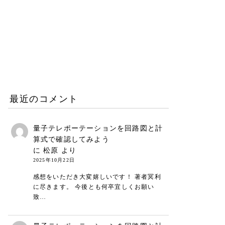
働き方と仕事術
2026.06.25
リープリーパーのリニュー
アルについて（26年6月）
お知らせ
2026.06.08
最近のコメント
量子テレポーテーションを回路図と計
算式で確認してみよう
に
松原
より
2025年10月22日
感想をいただき大変嬉しいです！ 著者冥利
に尽きます。 今後とも何卒宜しくお願い
致…