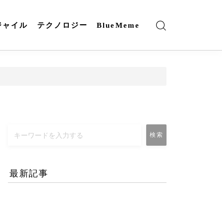
ジャイル
テクノロジー
BlueMeme
検索
最新記事
エネルギー危機とAI時代
のリモートワーク-コロナ
禍との違いとは？