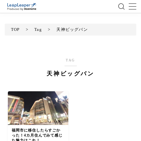
MENU
TOP
>
Tag
>
天神ビッグバン
ローコード
エンジニア
TAG
天神ビッグバン
AI
アジャイル
テクノロジー
BlueMeme
福岡市に移住したらすごか
った！4カ月住んでみて感じ
た魅力はこれ！