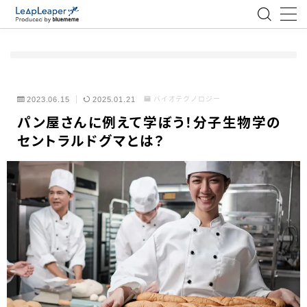
MENU
ローコード
2023.06.15
2025.01.21
バイオテクノロジー
パン屋さんに例えて学ぼう！分子生物学の
エンジニア
セントラルドグマとは？
AI
アジャイル
テクノロジー
BlueMeme