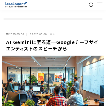
MENU
ローコード
2025.05.08
2026.05.08
AI
AI Geminiに至る道―Googleチーフサイ
エンジニア
エンティストのスピーチから
AI
アジャイル
テクノロジー
BlueMeme