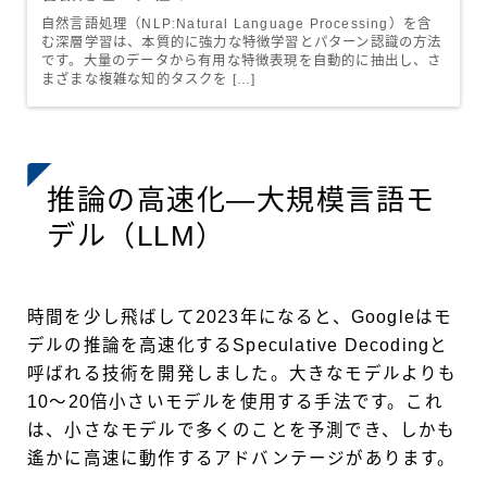
自然言語処理（NLP:Natural Language Processing）を含
む深層学習は、本質的に強力な特徴学習とパターン認識の方法
です。大量のデータから有用な特徴表現を自動的に抽出し、さ
まざまな複雑な知的タスクを […]
推論の高速化―大規模言語モ
デル（LLM）
時間を少し飛ばして2023年になると、Googleはモ
デルの推論を高速化するSpeculative Decodingと
呼ばれる技術を開発しました。大きなモデルよりも
10〜20倍小さいモデルを使用する手法です。これ
は、小さなモデルで多くのことを予測でき、しかも
遙かに高速に動作するアドバンテージがあります。