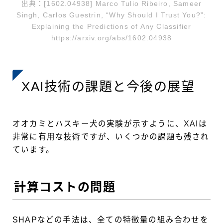
出典：[1602.04938] Marco Tulio Ribeiro, Sameer
Singh, Carlos Guestrin, “Why Should I Trust You?”:
Explaining the Predictions of Any Classifier
https://arxiv.org/abs/1602.04938
XAI技術の課題と今後の展望
オオカミとハスキー犬の実験が示すように、XAIは
非常に有用な技術ですが、いくつかの課題も残され
ています。
計算コストの問題
SHAPなどの手法は、全ての特徴量の組み合わせを