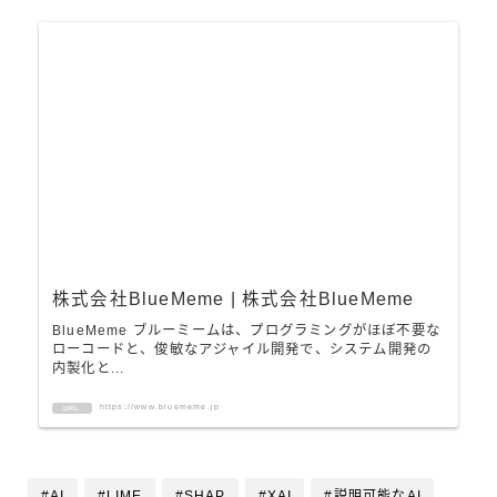
株式会社BlueMeme | 株式会社BlueMeme
BlueMeme ブルーミームは、プログラミングがほぼ不要な
ローコードと、俊敏なアジャイル開発で、システム開発の
内製化と...
https://www.bluememe.jp
URL
#AI
#LIME
#SHAP
#XAI
#説明可能なAI