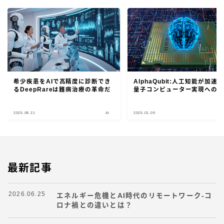
希少疾患をAIで高精度に診断でき
AlphaQubit:人工知能が加速
るDeepRareは難病治療の革命だ
量子コンピューター実現への
2025.08.21
AI
2025.01.09
最新記事
2026.06.25
エネルギー危機とAI時代のリモートワーク-コ
ロナ禍との違いとは？