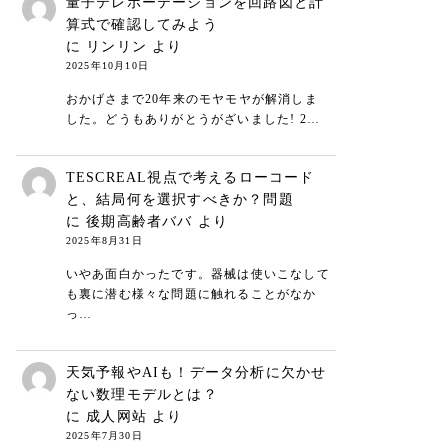
量子テレポーテーションを回路図と計
算式で確認してみよう
に
リンリン
より
2025年10月10日
おかげさまで20年来のモヤモヤが解消しま
した。どうもありがとうがざいました! 2…
TESCREAL視点で考えるローコード
と、結局何を選択すべきか？問題
に
後期高齢者ババ
より
2025年8月31日
いやあ面白かったです。器械は使いこなして
も裏に潜む様々な問題に触れることがなか
っ…
天気予報やAIも！データ分析に欠かせ
ない数理モデルとは？
に
成人网站
より
2025年7月30日