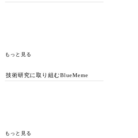
優秀な女性エンジニアを増
やすことが今後のITビジネ
ス成功の鍵
もっと見る
技術研究に取り組むBlueMeme
「ヒグマ風のツキノワグ
マ」は交雑種？ゲノム解析
が示す歴史的真実
もっと見る