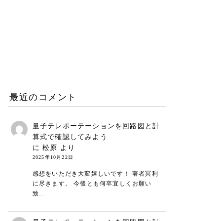
働き方と仕事術
2026.06.25
リープリーパーのリニュー
アルについて（26年6月）
お知らせ
2026.06.08
最近のコメント
量子テレポーテーションを回路図と計
算式で確認してみよう
に
松原
より
2025年10月22日
感想をいただき大変嬉しいです！ 著者冥利
に尽きます。 今後とも何卒宜しくお願い
致…