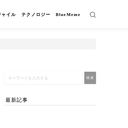
ジャイル
テクノロジー
BlueMeme
検索
最新記事
エネルギー危機とAI時代
のリモートワーク-コロナ
禍との違いとは？