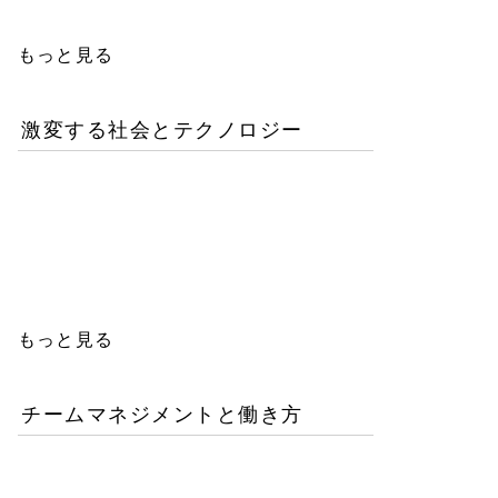
もっと見る
激変する社会とテクノロジー
AIが書いたコードは誰の
責任か？企業が直面するガ
バナンスの空白
もっと見る
チームマネジメントと働き方
AI時代の人材育成戦略-新