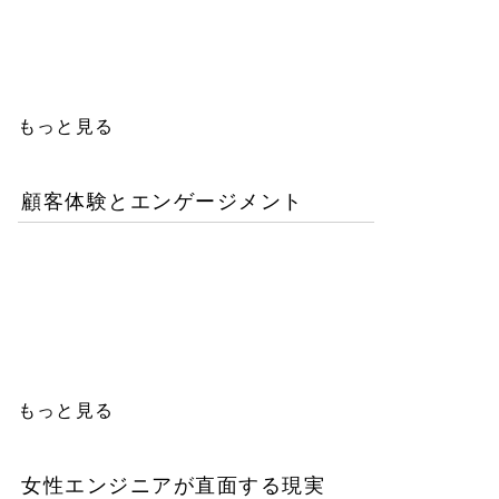
人エンジニアの教育投資は
本当に無駄か？
もっと見る
顧客体験とエンゲージメント
「イン・ザ・メガチャー
チ」で読む推し文化の作為
と消費の物語
もっと見る
女性エンジニアが直面する現実