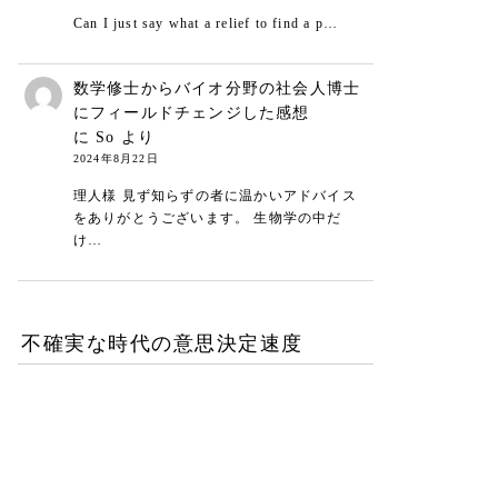
Can I just say what a relief to find a p…
数学修士からバイオ分野の社会人博士
にフィールドチェンジした感想
に
So
より
2024年8月22日
理人様 見ず知らずの者に温かいアドバイス
をありがとうございます。 生物学の中だ
け…
不確実な時代の意思決定速度
DXが陥る最適化の罠-あな
たの組織は何を測定し、見
落としているか