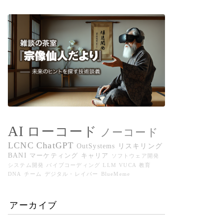
AI
ローコード
ノーコード
LCNC
ChatGPT
OutSystems
リスキリング
BANI
マーケティング
キャリア
ソフトウェア開発
システム開発
バイブコーディング
LLM
VUCA
教育
DNA
チーム
デジタル・レイバー
BlueMeme
アーカイブ