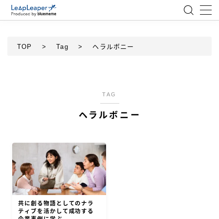
MENU
TOP
>
Tag
>
ヘラルボニー
ローコード
エンジニア
TAG
ヘラルボニー
AI
アジャイル
テクノロジー
BlueMeme
共に創る物語としてのナラ
ティブを活かして成功する