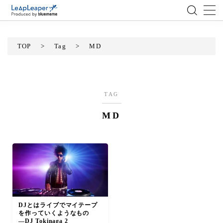
MENU
TOP
>
Tag
>
MD
ローコード
エンジニア
TAG
MD
AI
アジャイル
テクノロジー
BlueMeme
DJとはライブでマイテープ
を作っていくようなもの
―DJ Tokinaga 2