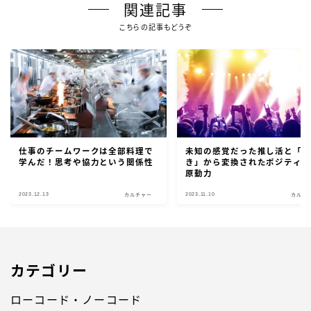
関連記事
こちらの記事もどうぞ
仕事のチームワークは全部料理で
未知の感覚だった推し活と「
学んだ！思考や協力という関係性
き」から変換されたポジティ
原動力
2023.12.13
2023.11.10
カルチャー
カルチ
カテゴリー
ローコード・ノーコード