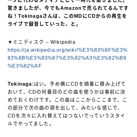
ープに代わるメディアとして一時代を築きました。
驚きましたが、今でもAmazonで売られてるんです
ね！Tokinagaさんは、このMDにCDからの再生を
ライブで録音していった、と。
▼ミニディスク – Wikipedia
https://ja.wikipedia.org/wiki/%E3%83%9F%E3%
83%8B%E3%83%87%E3%82%A3%E3%82%B9
%E3%82%AF
Tokinaga:
はい。予め横にCDを順番に積み上げて
おいて、CDの何番目のどの曲を使うかは事前に決
めておくわけです。この曲はここからここまで、こ
の部分で次の曲の頭を出して、みたいな感じで、
CDを次々に入れ替えてはつないでっていうスタイ
ルでやってました。