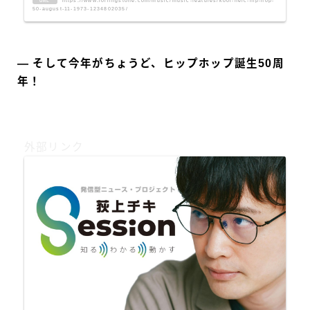
https://www.rollingstone.com/music/music-features/kool-herc-hip-hop-
URL
50-august-11-1973-1234802035/
― そして今年がちょうど、ヒップホップ誕生50周
年！
外部リンク