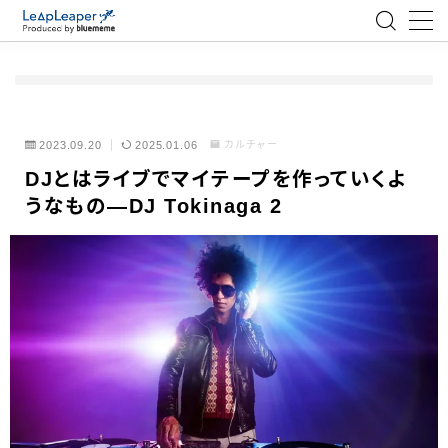
MENU
ローコード
2023.09.20
2025.01.06
カルチャー
DJとはライブでマイテープを作っていくよ
エンジニア
うなもの―DJ Tokinaga 2
AI
アジャイル
テクノロジー
BlueMeme