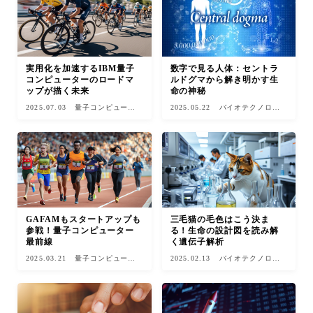
実用化を加速するIBM量子
数字で見る人体：セントラ
コンピューターのロードマ
ルドグマから解き明かす生
ップが描く未来
命の神秘
2025.07.03
量子コンピュータ
2025.05.22
バイオテクノロジ
ー
ー
GAFAMもスタートアップも
三毛猫の毛色はこう決ま
参戦！量子コンピューター
る！生命の設計図を読み解
最前線
く遺伝子解析
2025.03.21
量子コンピュータ
2025.02.13
バイオテクノロジ
ー
ー