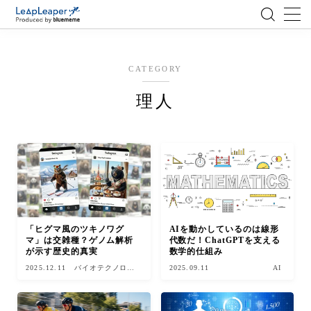
MENU
CATEGORY
ローコード
理人
エンジニア
AI
アジャイル
「ヒグマ風のツキノワグ
AIを動かしているのは線形
マ」は交雑種？ゲノム解析
代数だ！ChatGPTを支える
テクノロジー
が示す歴史的真実
数学的仕組み
2025.12.11
バイオテクノロジ
2025.09.11
AI
ー
BlueMeme