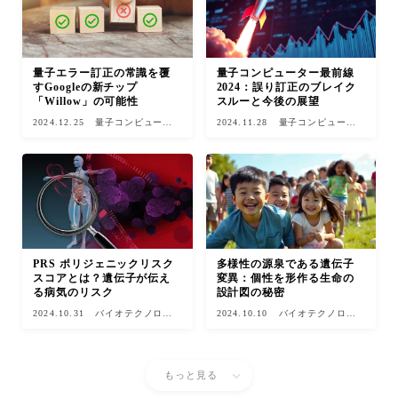
量子エラー訂正の常識を覆
量子コンピューター最前線
すGoogleの新チップ
2024：誤り訂正のブレイク
「Willow」の可能性
スルーと今後の展望
2024.12.25
量子コンピュータ
2024.11.28
量子コンピュータ
ー
ー
PRS ポリジェニックリスク
多様性の源泉である遺伝子
スコアとは？遺伝子が伝え
変異：個性を形作る生命の
る病気のリスク
設計図の秘密
2024.10.31
バイオテクノロジ
2024.10.10
バイオテクノロジ
ー
ー
もっと見る