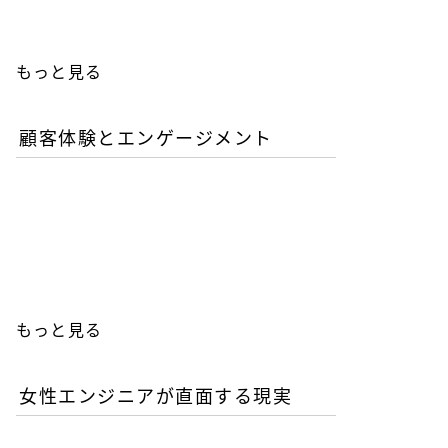
もっと見る
顧客体験とエンゲージメント
「イン・ザ・メガチャー
チ」で読む推し文化の作為
と消費の物語
もっと見る
女性エンジニアが直面する現実