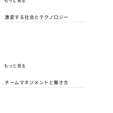
もっと見る
激変する社会とテクノロジー
AIが書いたコードは誰の責
任か？企業が直面するガバ
ナンスの空白
もっと見る
チームマネジメントと働き方
AI時代の人材育成戦略-新
人エンジニアの教育投資は
本当に無駄か？