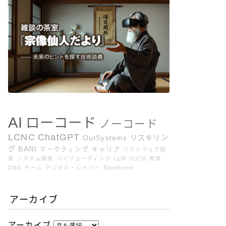
AI
ローコード
ノーコード
LCNC
ChatGPT
OutSystems
リスキリン
グ
BANI
マーケティング
キャリア
ソフトウェア開
発
システム開発
バイブコーディング
LLM
VUCA
教育
DNA
チーム
デジタル・レイバー
BlueMeme
アーカイブ
アーカイブ