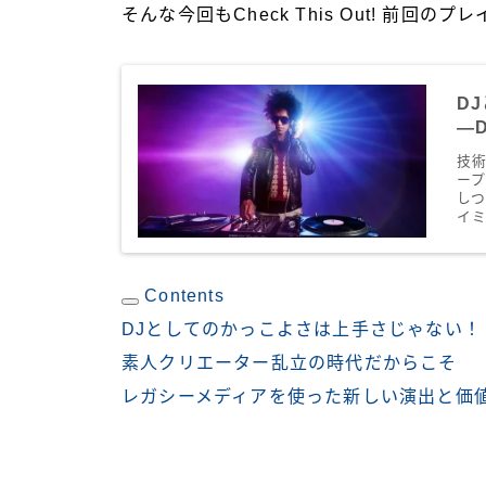
そんな今回も
Check This Out!
前回のプレ
D
―D
技術
ー
し
イ
Contents
DJとしてのかっこよさは上手さじゃない！
素人クリエーター乱立の時代だからこそ
レガシーメディアを使った新しい演出と価