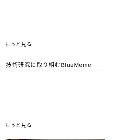
優秀な女性エンジニアを増
やすことが今後のITビジネ
ス成功の鍵
もっと見る
技術研究に取り組むBlueMeme
「ヒグマ風のツキノワグ
マ」は交雑種？ゲノム解析
が示す歴史的真実
もっと見る