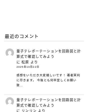
リープリーパーのリニュー
アルについて（26年6月）
2026.06.08
お知らせ
最近のコメント
量子テレポーテーションを回路図と計
算式で確認してみよう
に
松原
より
2025年10月22日
感想をいただき大変嬉しいです！ 著者冥利
に尽きます。 今後とも何卒宜しくお願い
致…
量子テレポーテーションを回路図と計
算式で確認してみよう
に
リンリン
より