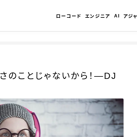
AI
ローコード
エンジニア
アジ
ローコード
さのことじゃないから！―DJ
エンジニア
AI
アジャイル
テクノロジー