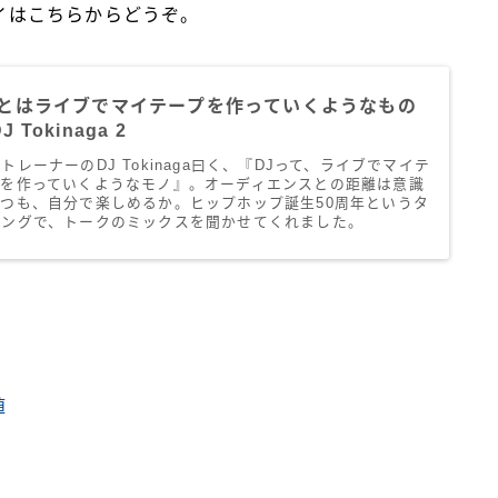
イはこちらからどうぞ。
Jとはライブでマイテープを作っていくようなもの
J Tokinaga 2
トレーナーのDJ Tokinaga曰く、『DJって、ライブでマイテ
プを作っていくようなモノ』。オーディエンスとの距離は意識
つつも、自分で楽しめるか。ヒップホップ誕生50周年というタ
ミングで、トークのミックスを聞かせてくれました。
値