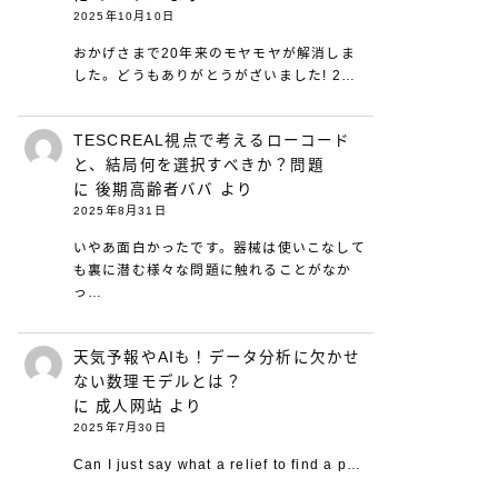
2025年10月10日
おかげさまで20年来のモヤモヤが解消しま
した。どうもありがとうがざいました! 2…
TESCREAL視点で考えるローコード
と、結局何を選択すべきか？問題
に
後期高齢者ババ
より
2025年8月31日
いやあ面白かったです。器械は使いこなして
も裏に潜む様々な問題に触れることがなか
っ…
天気予報やAIも！データ分析に欠かせ
ない数理モデルとは？
に
成人网站
より
2025年7月30日
Can I just say what a relief to find a p…