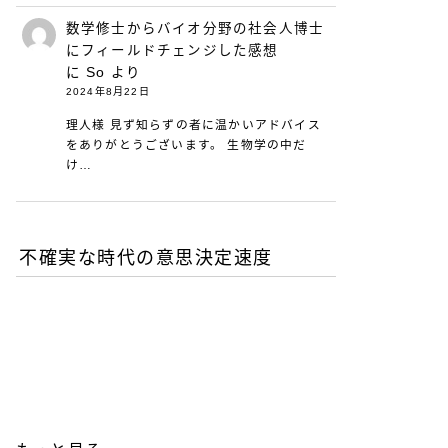
数学修士からバイオ分野の社会人博士
にフィールドチェンジした感想
に
So
より
2024年8月22日
理人様 見ず知らずの者に温かいアドバイス
をありがとうございます。 生物学の中だ
け…
不確実な時代の意思決定速度
DXが陥る最適化の罠-あな
たの組織は何を測定し、見
落としているか