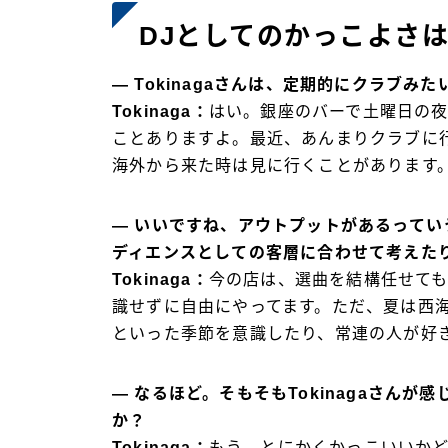
DJとしてのかっこよさ
―
Tokinaga
さんは、定期的にクラブみた
Tokinaga：
はい。銀座のバーで土曜日の夜に
ことありますよ。最近、あんまりクラブに
海外から来た時は見に行くことがあります
― いいですね、アウトプットがあるって
ディエンスとしての客層に合わせて考えた
Tokinaga：
今の店は、選曲を結構任せても
識せずに自由にやってます。ただ、夏は西
といった季節を意識したり、常連の人が好
― なるほど。そもそも
Tokinaga
さんが感
か？
Tokinaga：
もう、とにかくかっこいいか