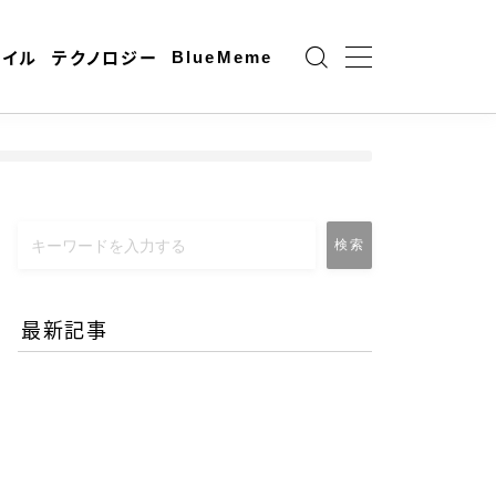
BlueMeme
ャイル
テクノロジー
検索
最新記事
エネルギー危機とAI時代の
リモートワーク-コロナ禍
との違いとは？
2026.06.25
働き方と仕事術