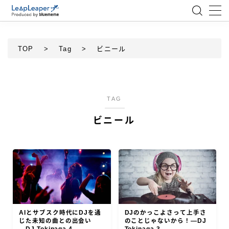
MENU
TOP
>
Tag
>
ビニール
ローコード
エンジニア
TAG
ビニール
AI
アジャイル
テクノロジー
BlueMeme
AIとサブスク時代にDJを通
DJのかっこよさって上手さ
じた未知の曲との出会い
のことじゃないから！―DJ