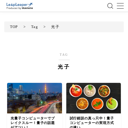
MENU
TOP
>
Tag
>
光子
ローコード
エンジニア
TAG
光子
AI
アジャイル
テクノロジー
BlueMeme
光量子コンピューターでブ
試行錯誤の真っ只中！量子
レイクスルー！量子の話題
コンピューターの実現方式
がアツい！
の違い