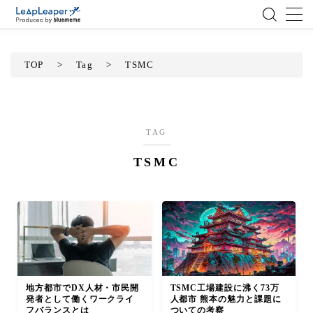
MENU
TOP
>
Tag
>
TSMC
ローコード
エンジニア
TAG
TSMC
AI
アジャイル
テクノロジー
BlueMeme
地方都市でDX人材・市民開
TSMC工場建設に沸く73万
発者として働くワークライ
人都市 熊本の魅力と課題に
フバランスとは
ついての考察