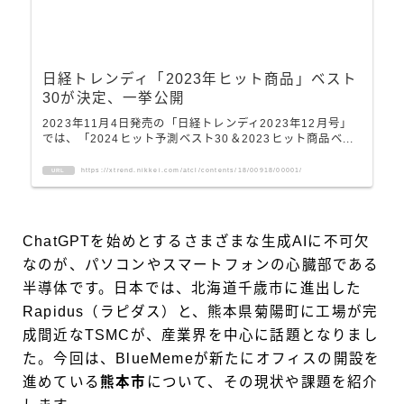
日経トレンディ「2023年ヒット商品」ベスト
30が決定、一挙公開
2023年11月4日発売の「日経トレンディ2023年12月号」
では、「2024ヒット予測ベスト30＆2023ヒット商品ベ...
https://xtrend.nikkei.com/atcl/contents/18/00918/00001/
URL
ChatGPTを始めとするさまざまな生成AIに不可欠
なのが、パソコンやスマートフォンの心臓部である
半導体です。日本では、北海道千歳市に進出した
Rapidus（ラピダス）と、熊本県菊陽町に工場が完
成間近なTSMCが、産業界を中心に話題となりまし
た。今回は、BlueMemeが新たにオフィスの開設を
進めている
熊本市
について、その現状や課題を紹介