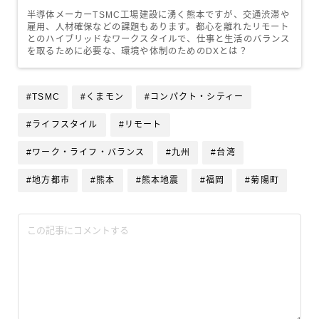
半導体メーカーTSMC工場建設に湧く熊本ですが、交通渋滞や
雇用、人材確保などの課題もあります。都心を離れたリモート
とのハイブリッドなワークスタイルで、仕事と生活のバランス
を取るために必要な、環境や体制のためのDXとは？
#TSMC
#くまモン
#コンパクト・シティー
#ライフスタイル
#リモート
#ワーク・ライフ・バランス
#九州
#台湾
#地方都市
#熊本
#熊本地震
#福岡
#菊陽町