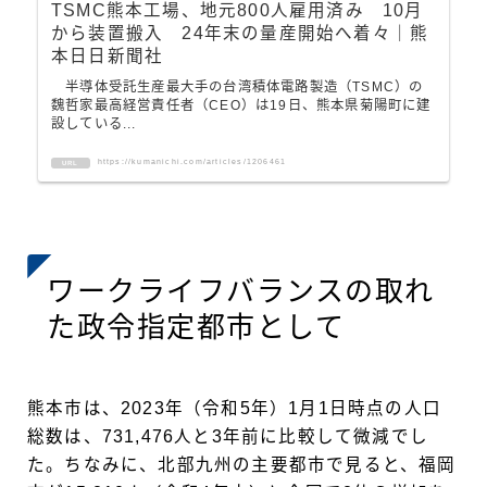
TSMC熊本工場、地元800人雇用済み 10月
から装置搬入 24年末の量産開始へ着々｜熊
本日日新聞社
半導体受託生産最大手の台湾積体電路製造（TSMC）の
魏哲家最高経営責任者（CEO）は19日、熊本県菊陽町に建
設している...
https://kumanichi.com/articles/1206461
URL
ワークライフバランスの取れ
た政令指定都市として
熊本市は、2023年（令和5年）1月1日時点の人口
総数は、731,476人と3年前に比較して微減でし
た。ちなみに、北部九州の主要都市で見ると、福岡