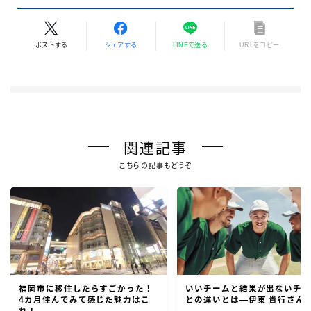
ポストする
シェアする
LINEで送る
URLをコピー
関連記事
こちらの記事もどうぞ
福岡市に移住したらすごかった！
いいチームと結果が出ないチ
4カ月住んでみて感じた魅力はこ
との違いとは―伊東 貴行さん2