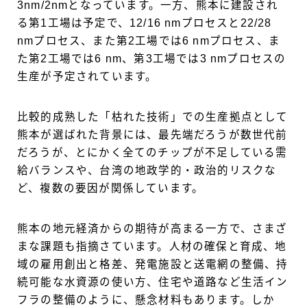
3nm/2nmとなっています。一方、熊本に建設され
る第1工場は予定で、12/16 nmプロセスと22/28
nmプロセス、また第2工場では6 nmプロセス、ま
た第2工場では6 nm、第3工場では3 nmプロセスの
生産が予定されています。
比較的成熟した「枯れた技術」での生産拠点として
熊本が選ばれた背景には、最先端だろうが数世代前
だろうが、とにかく全てのチップが不足している需
給バランスや、台湾の地政学的・政治的リスクな
ど、複数の要因が関係しています。
熊本の地元経済からの期待が高まる一方で、さまざ
まな課題も指摘さています。人材の確保と育成、地
域の雇用創出と格差、発電施設と送電網の整備、持
続可能な水資源の使い方、住宅や道路など生活イン
フラの整備のように、懸念材料もあります。しか