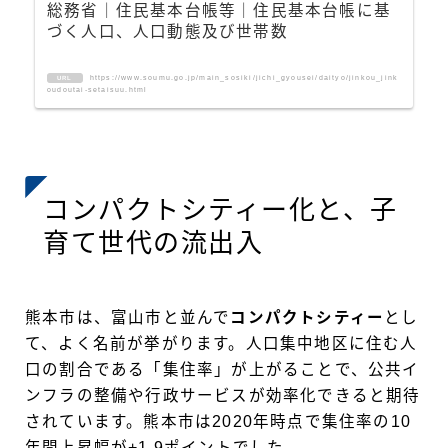
総務省｜住民基本台帳等｜住民基本台帳に基
づく人口、人口動態及び世帯数
https://www.soumu.go.jp/main_sosiki/jichi_gyousei/daityo/jinkou_jink
URL
oudoutai-setaisuu.html
コンパクトシティー化と、子
育て世代の流出入
熊本市は、富山市と並んで
コンパクトシティー
とし
て、よく名前が挙がります。人口集中地区に住む人
口の割合である「集住率」が上がることで、公共イ
ンフラの整備や行政サービスが効率化できると期待
されています。熊本市は2020年時点で集住率の10
年間上昇幅が+1.9ポイントでした。