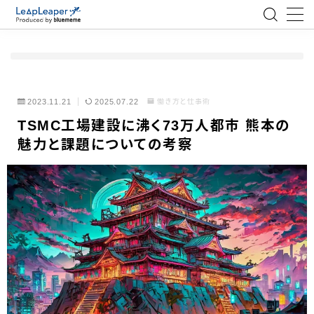
MENU
ローコード
2023.11.21
2025.07.22
働き方と仕事術
TSMC工場建設に沸く73万人都市 熊本の
エンジニア
魅力と課題についての考察
AI
アジャイル
テクノロジー
BlueMeme