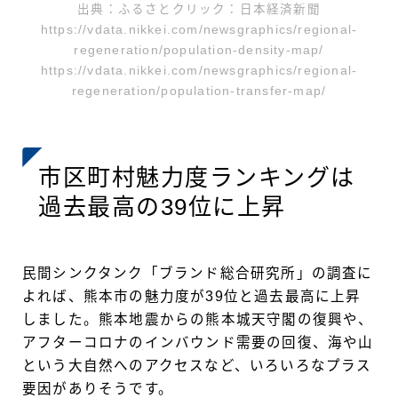
出典：ふるさとクリック：日本経済新聞
https://vdata.nikkei.com/newsgraphics/regional-
regeneration/population-density-map/
https://vdata.nikkei.com/newsgraphics/regional-
regeneration/population-transfer-map/
市区町村魅力度ランキングは
過去最高の39位に上昇
民間シンクタンク「ブランド総合研究所」の調査に
よれば、熊本市の魅力度が39位と過去最高に上昇
しました。熊本地震からの熊本城天守閣の復興や、
アフターコロナのインバウンド需要の回復、海や山
という大自然へのアクセスなど、いろいろなプラス
要因がありそうです。