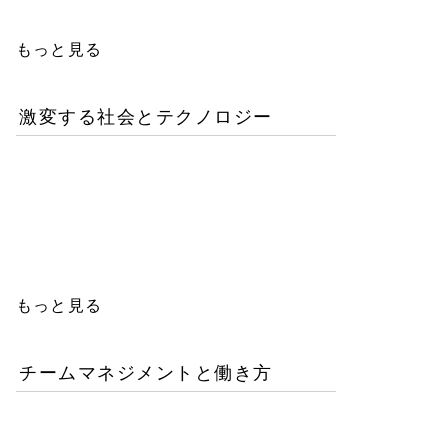
もっと見る
激変する社会とテクノロジー
AIが書いたコードは誰の
責任か？企業が直面するガ
バナンスの空白
もっと見る
チームマネジメントと働き方
AI時代の人材育成戦略-新