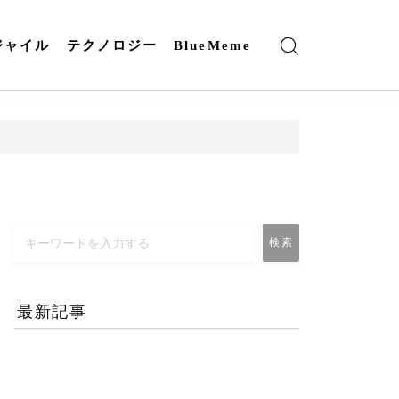
ジャイル
テクノロジー
BlueMeme
検索
最新記事
エネルギー危機とAI時代
のリモートワーク-コロナ
禍との違いとは？