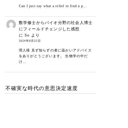
Can I just say what a relief to find a p…
数学修士からバイオ分野の社会人博士
にフィールドチェンジした感想
に
So
より
2024年8月22日
理人様 見ず知らずの者に温かいアドバイス
をありがとうございます。 生物学の中だ
け…
不確実な時代の意思決定速度
DXが陥る最適化の罠-あな
たの組織は何を測定し、見
落としているか