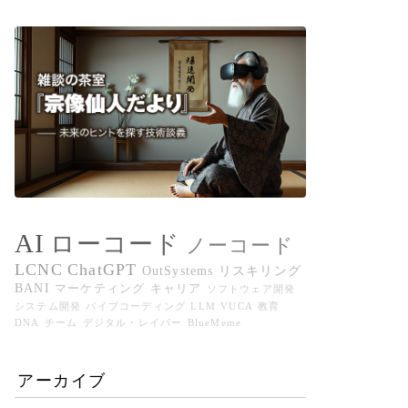
AI
ローコード
ノーコード
LCNC
ChatGPT
OutSystems
リスキリング
BANI
マーケティング
キャリア
ソフトウェア開発
システム開発
バイブコーディング
LLM
VUCA
教育
DNA
チーム
デジタル・レイバー
BlueMeme
アーカイブ