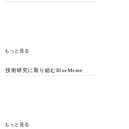
優秀な女性エンジニアを増
やすことが今後のITビジネ
ス成功の鍵
もっと見る
技術研究に取り組むBlueMeme
「ヒグマ風のツキノワグ
マ」は交雑種？ゲノム解析
が示す歴史的真実
もっと見る