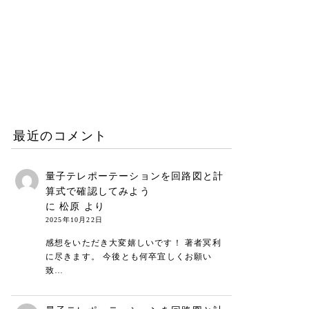
働き方と仕事術
2026.06.25
リープリーパーのリニュー
アルについて（26年6月）
お知らせ
2026.06.08
最近のコメント
量子テレポーテーションを回路図と計
算式で確認してみよう
に
松原
より
2025年10月22日
感想をいただき大変嬉しいです！ 著者冥利
に尽きます。 今後とも何卒宜しくお願い
致…