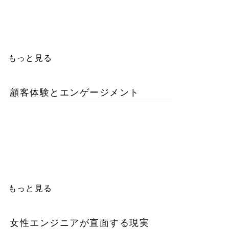
人エンジニアの教育投資は
本当に無駄か？
もっと見る
顧客体験とエンゲージメント
「イン・ザ・メガチャー
チ」で読む推し文化の作為
と消費の物語
もっと見る
女性エンジニアが直面する現実