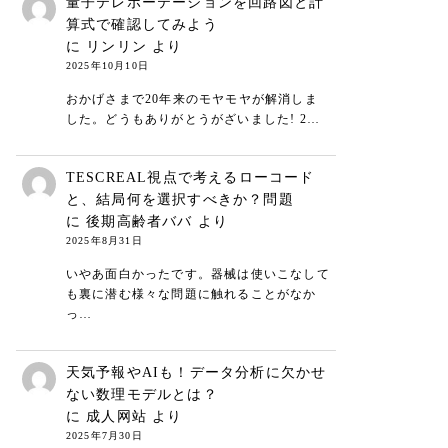
量子テレポーテーションを回路図と計
算式で確認してみよう
に
リンリン
より
2025年10月10日
おかげさまで20年来のモヤモヤが解消しま
した。どうもありがとうがざいました! 2…
TESCREAL視点で考えるローコード
と、結局何を選択すべきか？問題
に
後期高齢者ババ
より
2025年8月31日
いやあ面白かったです。器械は使いこなして
も裏に潜む様々な問題に触れることがなか
っ…
天気予報やAIも！データ分析に欠かせ
ない数理モデルとは？
に
成人网站
より
2025年7月30日