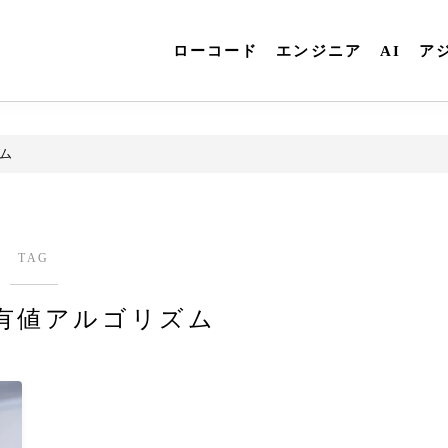
ローコード
エンジニア
AI
ア
ム
TAG
有値アルゴリズム