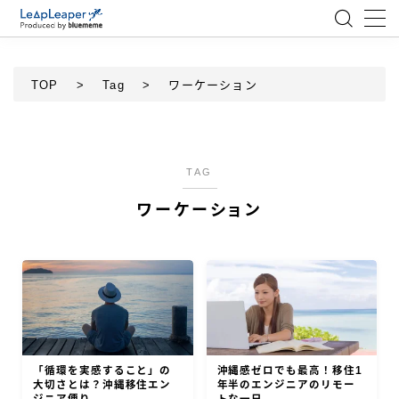
MENU
TOP
>
Tag
>
ワーケーション
ローコード
エンジニア
TAG
ワーケーション
AI
アジャイル
テクノロジー
BlueMeme
「循環を実感すること」の
沖縄感ゼロでも最高！移住1
大切さとは？沖縄移住エン
年半のエンジニアのリモー