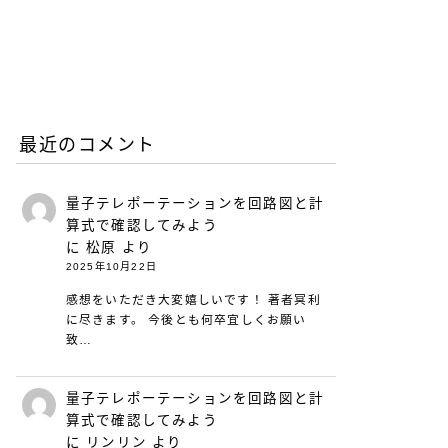
リープリーパーのリニュー
アルについて（26年6月）
2026.06.08
お知らせ
最近のコメント
量子テレポーテーションを回路図と計
算式で確認してみよう
に
松原
より
2025年10月22日
感想をいただき大変嬉しいです！ 著者冥利
に尽きます。 今後とも何卒宜しくお願い
致…
量子テレポーテーションを回路図と計
算式で確認してみよう
に
リンリン
より