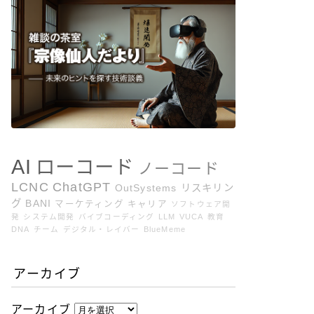
AI
ローコード
ノーコード
LCNC
ChatGPT
OutSystems
リスキリン
グ
BANI
マーケティング
キャリア
ソフトウェア開
発
システム開発
バイブコーディング
LLM
VUCA
教育
DNA
チーム
デジタル・レイバー
BlueMeme
アーカイブ
アーカイブ