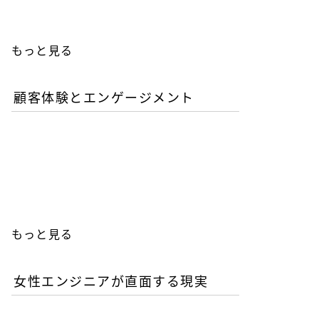
もっと見る
顧客体験とエンゲージメント
「イン・ザ・メガチャー
チ」で読む推し文化の作為
と消費の物語
もっと見る
女性エンジニアが直面する現実