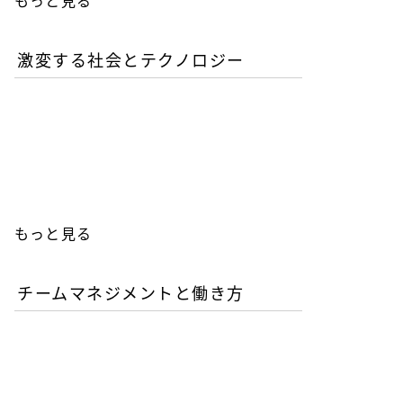
もっと見る
激変する社会とテクノロジー
AIが書いたコードは誰の責
任か？企業が直面するガバ
ナンスの空白
もっと見る
チームマネジメントと働き方
AI時代の人材育成戦略-新
人エンジニアの教育投資は
本当に無駄か？