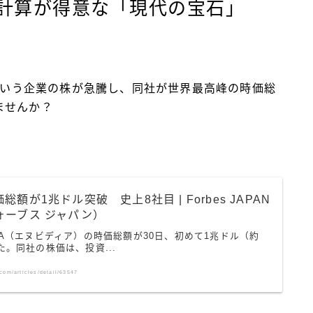
計算が得意な「現代の宝石」
）という企業の株が急騰し、同社が世界最高峰の時価総
ませんか？
額が1兆ドル突破 史上8社目 | Forbes JAPAN
ォーブス ジャパン）
IA（エヌビディア）の時価総額が30日、初めて1兆ドル（約
た。同社の株価は、投資...
.com/articles/detail/63547