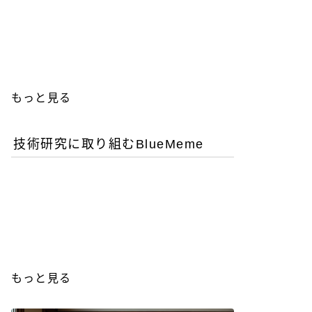
優秀な女性エンジニアを増
やすことが今後のITビジネ
ス成功の鍵
もっと見る
技術研究に取り組むBlueMeme
「ヒグマ風のツキノワグ
マ」は交雑種？ゲノム解析
が示す歴史的真実
もっと見る