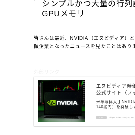
シンプルかつ大量の行列
GPUメモリ
皆さんは最近、NVIDIA（エヌビディア
額企業となったニュースを見たことはあり
外部リンク
エヌビディア時価総
公式サイト（フ
米半導体大手NVID
140兆円）を突破し
https://forbesjapan
URL