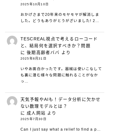
2025年10月10日
おかげさまで20年来のモヤモヤが解消しま
した。どうもありがとうがざいました! 2…
TESCREAL視点で考えるローコード
と、結局何を選択すべきか？問題
に
後期高齢者ババ
より
2025年8月31日
いやあ面白かったです。器械は使いこなして
も裏に潜む様々な問題に触れることがなか
っ…
天気予報やAIも！データ分析に欠かせ
ない数理モデルとは？
に
成人网站
より
2025年7月30日
Can I just say what a relief to find a p…