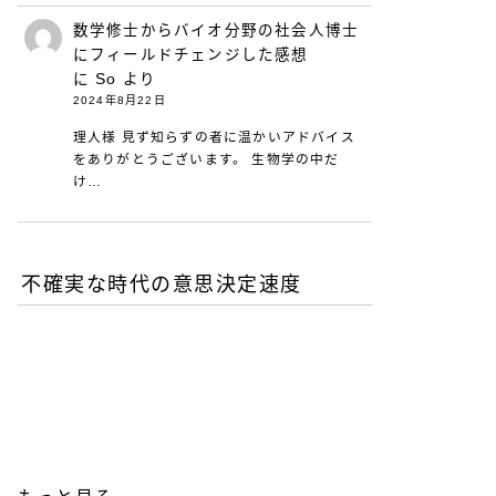
数学修士からバイオ分野の社会人博士
にフィールドチェンジした感想
に
So
より
2024年8月22日
理人様 見ず知らずの者に温かいアドバイス
をありがとうございます。 生物学の中だ
け…
不確実な時代の意思決定速度
DXが陥る最適化の罠-あな
たの組織は何を測定し、見
落としているか