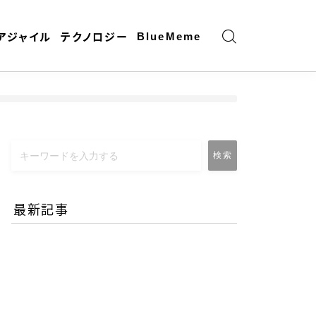
BlueMeme
アジャイル
テクノロジー
検索
最新記事
エネルギー危機とAI時代の
リモートワーク-コロナ禍
との違いとは？
2026.06.25
働き方と仕事術